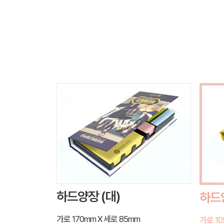
하드양장 (대)
하드양
가로 170mm X 세로 85mm
가로 10