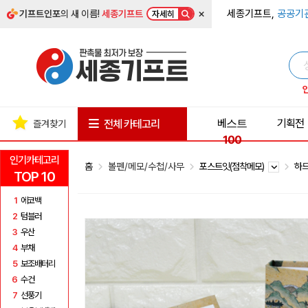
×
세종기프트,
공공기
기프트인포
의 새 이름!
세종기프트
자세히
베스트
기획전
전체 카테고리
즐겨찾기
100
인기카테고리
홈
볼펜/메모/수첩/사무
포스트잇(점착메모)
하
TOP 10
1
에코백
2
텀블러
3
우산
4
부채
5
보조배터리
6
수건
7
선풍기