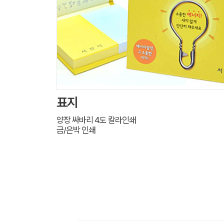
표지
양장 싸바리 4도 칼라인쇄
금/은박 인쇄