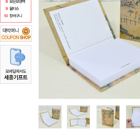
8
보온보냉백
9
물티슈
10
장바구니
대박머니
₩
COUPON
SHOP
모바일에서도
세종기프트