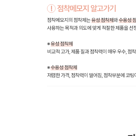
!
점착메모지 알고가기
점착메모지의 점착제는
유성 점착제
와
수용성 
사용하는 목적과 의도에 맞게 적절한 제품을 선
※
유성 점착제
비교적 고가, 제품 질과 점착력이 매우 우수, 점
※
수용성 점착제
저렴한 가격, 점착력이 떨어짐, 점착부분에 코팅이