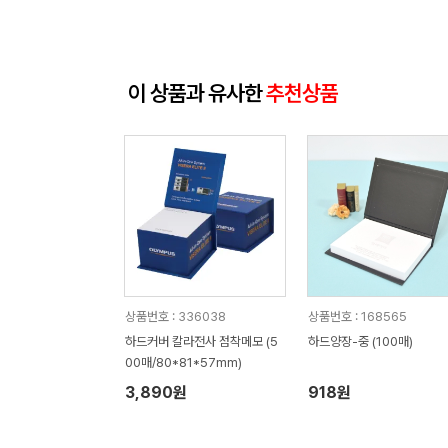
이 상품과 유사한
추천상품
상품번호 : 336038
상품번호 : 168565
하드커버 칼라전사 점착메모 (5
하드양장-중 (100매)
00매/80*81*57mm)
3,890원
918원