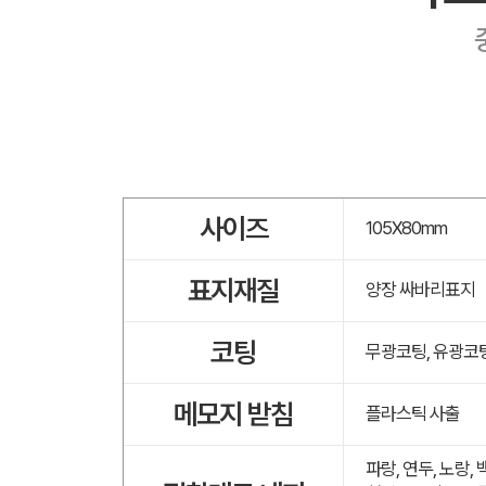
사이즈
105X80mm
표지재질
양장 싸바리표지
코팅
무광코팅, 유광코
메모지 받침
플라스틱 사출
파랑, 연두, 노랑,