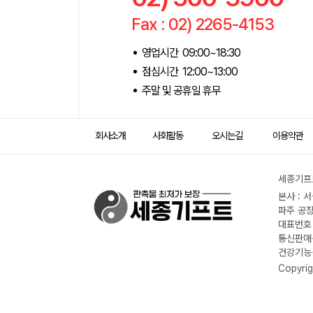
Fax : 02) 2265-4153
영업시간 09:00~18:30
점심시간 12:00~13:00
주말 및 공휴일 휴무
회사소개
사회활동
오시는길
이용약관
세종기프트
본사 : 
파주 공장
대표번호 :
통신판매신
건강기능식
Copyrig