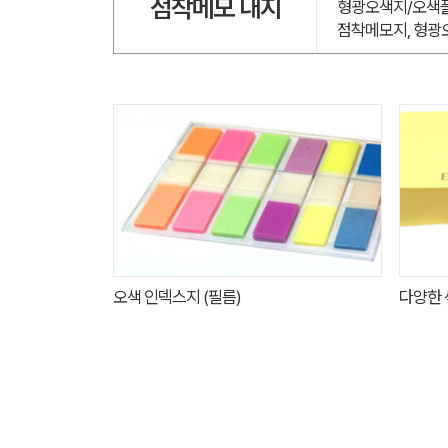
점착메모 내지
형광오색지/오색플
점착메모지, 형광
오색 인덱스지 (필름)
다양한 