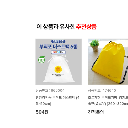
이 상품과 유사한
추천상품
상품번호 : 665004
상품번호 : 174640
친환경인증 부직포 더스트백 (4
조르개형 부직포가방_경기도
5x50cm)
술관(옐로우) (260x320m
594원
견적문의