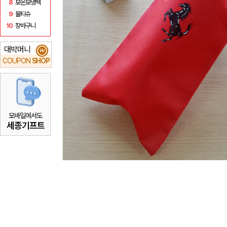
8
보온보냉백
9
물티슈
10
장바구니
대박머니
₩
COUPON
SHOP
모바일에서도
세종기프트