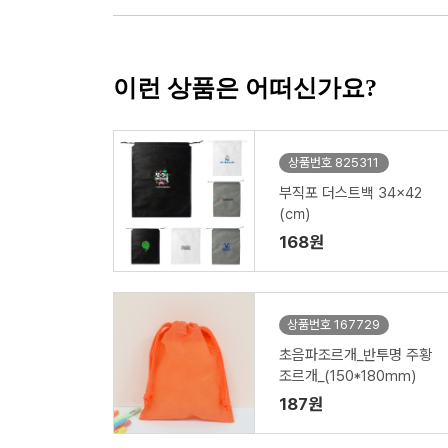
이런 상품은 어떠신가요?
상품번호 825311
부직포 더스트백 34x42
(㎝)
168원
상품번호 167729
초음파조르개_반투명 주황
조르개_(150*180mm)
187원