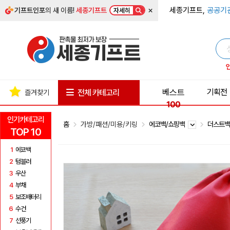
×
세종기프트,
공공기
기프트인포
의 새 이름!
세종기프트
자세히
베스트
기획전
전체 카테고리
즐겨찾기
100
인기카테고리
홈
가방/패션/미용/키링
에코백/쇼핑백
더스트
TOP 10
1
에코백
2
텀블러
3
우산
4
부채
5
보조배터리
6
수건
7
선풍기