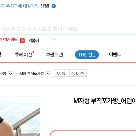
키캡
5
관 우선구매 대상기업
선정!
우산
6
텀블러
7
쿨토시
8
인기키워드
넥쿨러
9
타포린가방
10
전
큐레이션
브랜드관
이벤트
THE 전문
선풍기
1
포가방
M형 부직포가방
M자형 부직포가방_어린