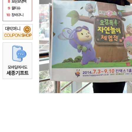
8
보온보냉백
9
물티슈
10
장바구니
대박머니
₩
COUPON
SHOP
모바일에서도
세종기프트