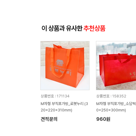
이 상품과 유사한
추천상품
상품번호 : 171134
상품번호 : 158352
M자형 부직포가방_로봇누리 (3
M자형 부직포가방_소담떡 
20x220x310mm)
0x250x300mm)
견적문의
960원