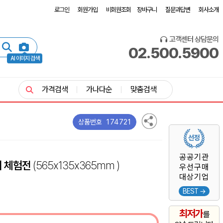
로그인
회원가입
비회원조회
장바구니
질문과답변
회사소개
고객센터 상담문의
02.500.5900
AI 이미지 검색
가격검색
가나다순
맞춤검색
174721
상품번호
공공기관
이 체험전
(565x135x365mm )
우선구매
대상기업
BEST →
최저가
를