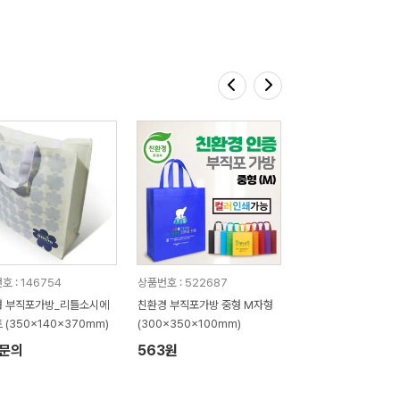
호 : 146754
상품번호 : 522687
형 부직포가방_리틀소시에
친환경 부직포가방 중형 M자형
 (350x140x370mm)
(300x350x100mm)
문의
563원