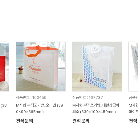
상품번호 : 160459
상품번호 : 167737
상품번
(38
M자형 부직포가방_오라민 (38
M자형 부직포가방_대한상공회
M자
0x90x365mm)
의소 (330x100x450mm)
화이트
견적문의
견적문의
견적