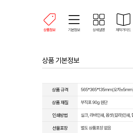
상품정보
기본정보
상세설명
제작가이드
상품 기본정보
상품 규격
565*365*135mm(오차±5mm
상품 재질
부직포 90g 원단
인쇄방법
실크, 라바인쇄, 옵셋(칼라)인쇄
선물포장
별도 상품포장 없음