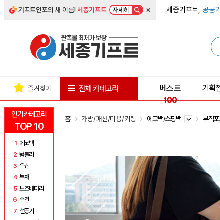
×
세종기프트,
공공기
기프트인포
의 새 이름!
세종기프트
자세히
베스트
기획
전체 카테고리
즐겨찾기
100
인기카테고리
홈
가방/패션/미용/키링
에코백/쇼핑백
부직
TOP 10
1
에코백
2
텀블러
3
우산
4
부채
5
보조배터리
6
수건
7
선풍기