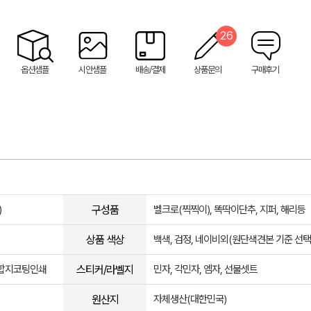
26
옵션샘플
시안샘플
배송/결제
상품문의
구매후기
구성품
)
벨크로(찍찍이), 똑딱이단추, 지퍼, 해리등
상품 색상
백색, 검정, 네이비외(원단색견본 기준 선택
스티커/라벨지
, 합지코팅인쇄
민자, 각민자, 엠자, 선물셋트
원산지
자체생산(대한민국)