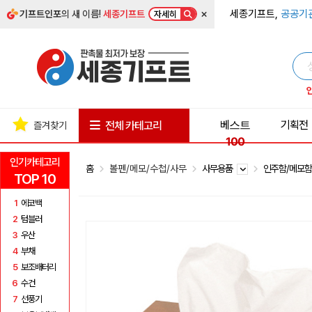
×
세종기프트,
공공기
기프트인포
의 새 이름!
세종기프트
자세히
베스트
기획전
전체 카테고리
즐겨찾기
100
인기카테고리
홈
볼펜/메모/수첩/사무
사무용품
인주함/메모
TOP 10
1
에코백
2
텀블러
3
우산
4
부채
5
보조배터리
6
수건
7
선풍기