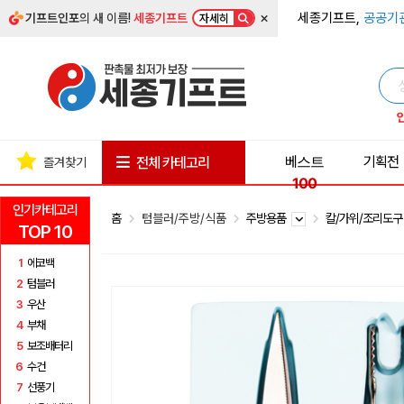
×
세종기프트,
공공기
기프트인포
의 새 이름!
세종기프트
자세히
베스트
기획전
전체 카테고리
즐겨찾기
100
인기카테고리
홈
텀블러/주방/식품
주방용품
칼/가위/조리도
TOP 10
1
에코백
2
텀블러
3
우산
4
부채
5
보조배터리
6
수건
7
선풍기