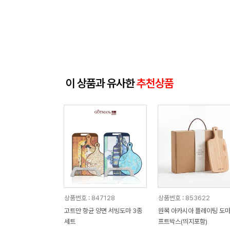
이 상품과 유사한
추천상품
상품번호 : 847128
상품번호 : 853622
고트만 항균 양면 서빙도마 3종
원목 아카시아 플레이팅 도마
세트
프트박스(띄지포함)