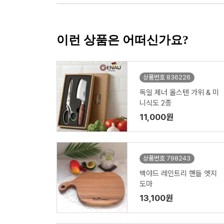
이런 상품은 어떠신가요?
상품번호 836226
독일 제너 올스텐 가위 & 미
니식도 2종
11,000원
상품번호 798243
백야드 레인트리 핸들 엣지
도마
13,100원