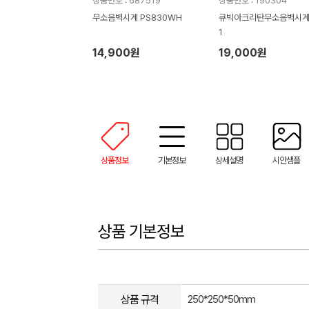
상품번호 : 687519
상품번호 : 190304
무소음벽시계 PS830WH
큐빅아크리탄무소음벽시계
1
14,900원
19,000원
상품정보
기본정보
상세설명
시안샘플
상품 기본정보
상품 규격
250*250*50mm