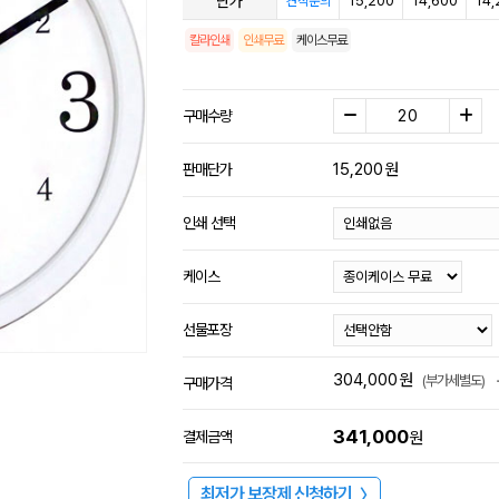
단가
15,200
14,600
14,
견적문의
칼라인쇄
인쇄무료
케이스무료
구매수량
15,200
원
판매단가
인쇄 선택
케이스
선물포장
304,000
원
(부가세별도)
구매가격
341,000
결제금액
원
최저가 보장제 신청하기
〉