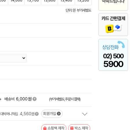
200
14,000
13,700
13,600
13,400
13,200
약속드립니다
단위: 원 부가세별도
카드 간편결제
상담전화
02) 500
5900
원
+
배송비
6,000
(부가세별도,주문시결제)
4,560
회원가입
대박머니적립
원
쇼핑백 제작
박스 제작