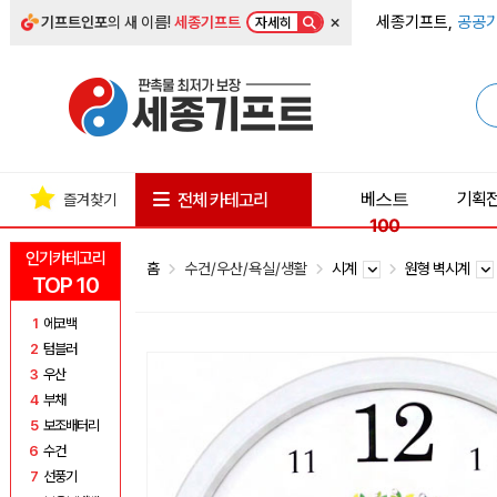
×
세종기프트,
공공기
기프트인포
의 새 이름!
세종기프트
자세히
베스트
기획
전체 카테고리
즐겨찾기
100
인기카테고리
홈
수건/우산/욕실/생활
시계
원형 벽시계
TOP 10
1
에코백
2
텀블러
3
우산
4
부채
5
보조배터리
6
수건
7
선풍기