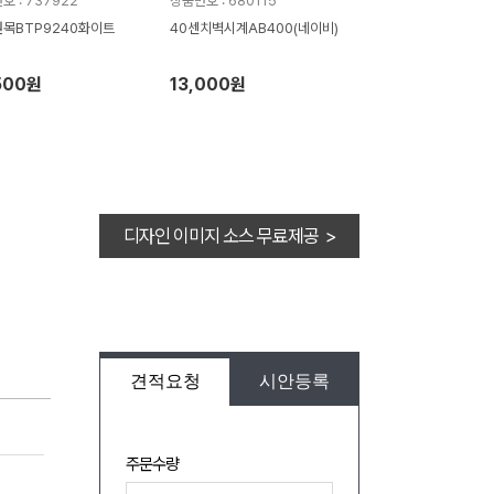
호 : 737922
상품번호 : 680115
목BTP9240화이트
40센치벽시계AB400(네이비)
500원
13,000원
디자인 이미지 소스 무료제공 >
견적요청
시안등록
주문수량