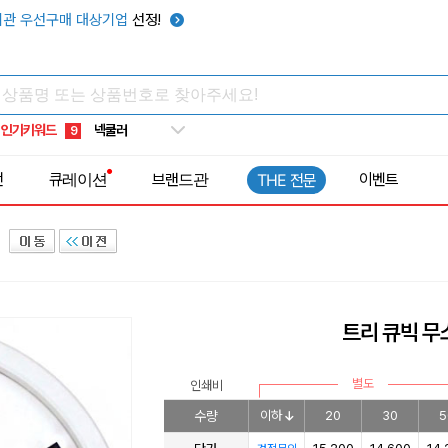
키캡
5
관 우선구매 대상기업
선정!
우산
6
텀블러
7
쿨토시
8
인기키워드
넥쿨러
9
타포린가방
10
전
큐레이션
브랜드관
이벤트
THE 전문
선풍기
1
트리 큐빅 무
별도
인쇄비
수량
이하
20
30
5