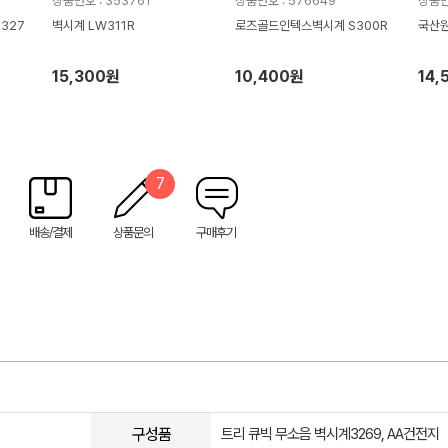
상품번호 : 353761
상품번호 : 576649
상품번
327
벽시계 LW311R
로즈골드인텍스벽시계 S300R
국산원
15,300원
10,400원
14,
7
배송/결제
상품문의
구매후기
구성품
트리 큐빅 무소음 벽시계3269, AA건전지