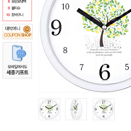
8
보온보냉백
9
물티슈
10
장바구니
대박머니
₩
COUPON
SHOP
모바일에서도
세종기프트