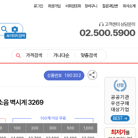
로그인
회원가입
비회원조회
장바구니
질문과답변
회사소개
고객센터 상담문의
02.500.5900
AI 이미지 검색
가격검색
가나다순
맞춤검색
190302
상품번호
공공기관
소음 벽시계 3269
우선구매
대상기업
100개 이상 무료
BEST →
0
100
200
300
500
1,000
최저가
를