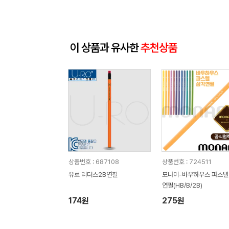
이 상품과 유사한
추천상품
상품번호 : 687108
상품번호 : 724511
유로 리더스2B연필
모나미-바우하우스 파스텔
연필(HB/B/2B)
174원
275원