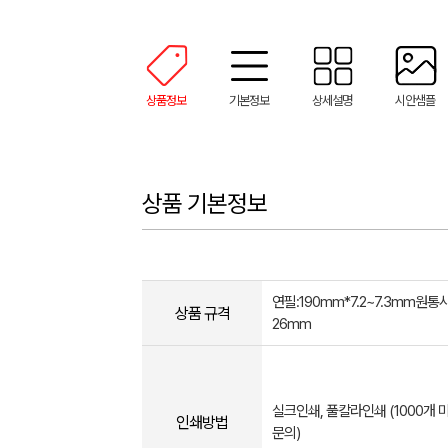
상품정보
기본정보
상세설명
시안샘플
상품 기본정보
연필:190mm*7.2~7.3mm원통
상품 규격
26mm
실크인쇄, 풀칼라인쇄 (1000개 
인쇄방법
문의)