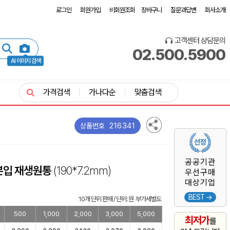
로그인
회원가입
비회원조회
장바구니
질문과답변
회사소개
고객센터 상담문의
02.500.5900
AI 이미지 검색
가격검색
가나다순
맞춤검색
216341
상품번호
공공기관
본입 재생원통
(190*7.2mm)
우선구매
대상기업
BEST →
10개 단위 판매 / 단위: 원 부가세별도
500
1,000
2,000
3,000
5,000
최저가
를