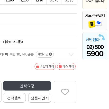
3,290
3,200
3,130
3,070
3,020
약속드립니다
카드 간편결제
상담전화
+
배송비
별도문의
02) 500
5900
10,740
회원가입
대박머니적립
원
쇼핑백 제작
박스 제작
견적요청
견적출력
상품제안서