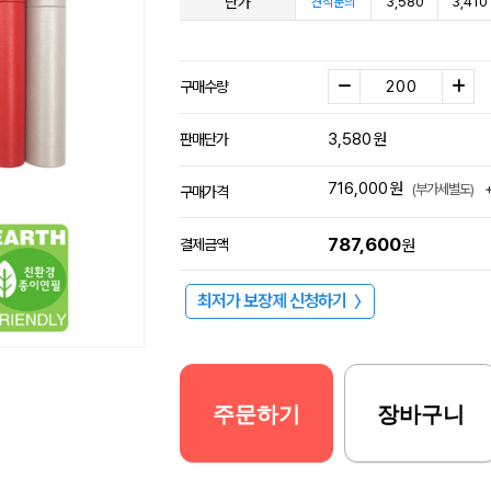
단가
3,580
3,410
견적문의
구매수량
3,580
원
판매단가
716,000
원
(부가세별도)
구매가격
787,600
결제금액
원
최저가 보장제 신청하기
〉
주문하기
장바구니