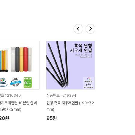
호 : 216340
상품번호 : 219394
지우개연필 10본입 실버
원형 흑목 지우개연필 (190*7.2
190*7.2mm)
mm)
020원
95원