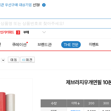
관 우선구매 대상기업
선정!
타포린가방
10
선풍기
1
부채
2
인기키워드
썬캡
3
보온보냉백
4
전
큐레이션
브랜드관
이벤트
THE 전문
키캡
5
우산
6
트
텀블러
7
쿨토시
8
넥쿨러
9
제브라지우개연필 10
타포린가방
10
선풍기
1
수량
이하
200
300