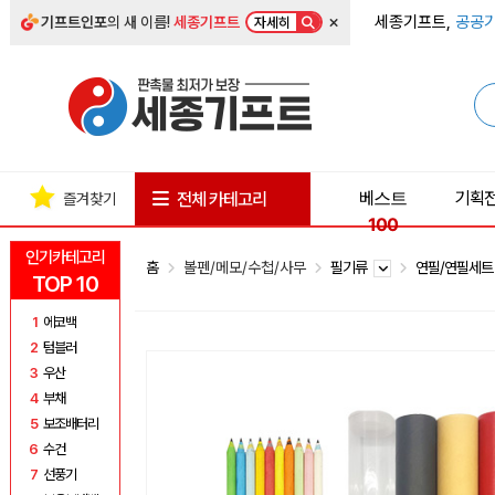
×
세종기프트,
공공기
기프트인포
의 새 이름!
세종기프트
자세히
베스트
기획
전체 카테고리
즐겨찾기
100
인기카테고리
홈
볼펜/메모/수첩/사무
필기류
연필/연필세
TOP 10
1
에코백
2
텀블러
3
우산
4
부채
5
보조배터리
6
수건
7
선풍기