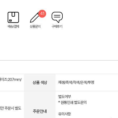
41
배송/결제
상품문의
구매후기
사이즈:207mm/
상품 색상
재생/흑색/적색/은색/투명
별도여부
* 원통인쇄 별도문의
미만 주문시 별도
주문안내
유의사항