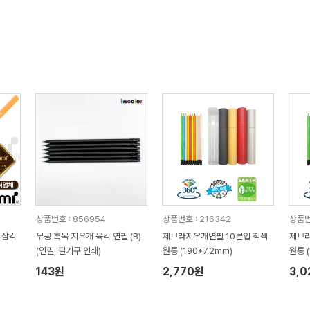
상품번호 : 856954
상품번호 : 216342
상품번
 삼각
무광 흑목 지우개 육각 연필 (B)
제브라지우개연필 10본입 적색
제브라
(연필, 필기구 인쇄)
원통 (190*7.2mm)
원통 (
143원
2,770원
3,