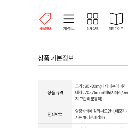
상품정보
기본정보
상세설명
제작가이드
상품 기본정보
크기 : 80×80m(내지 매수에 따라
상품 규격
​내지 : 70×​75mm(메모지색상/ 
지,그린색,분홍색)
양장카바에 칼라-4도인쇄,메모지-
인쇄방법
지는 컬러인쇄가능)