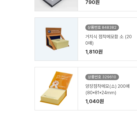
m) 1P
790원
상품번호 848382
거치식 점착메모함 소 (20
0매)
1,810원
상품번호 329610
양장점착메모(소) 200매
(80*81*24mm)
1,040원