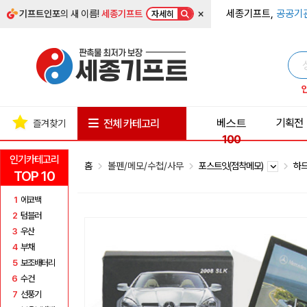
×
세종기프트,
공공기
기프트인포
의 새 이름!
세종기프트
자세히
베스트
기획전
전체 카테고리
즐겨찾기
100
인기카테고리
홈
볼펜/메모/수첩/사무
포스트잇(점착메모)
하
TOP 10
1
에코백
2
텀블러
3
우산
4
부채
5
보조배터리
6
수건
7
선풍기