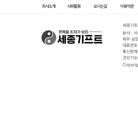
회사소개
사회활동
오시는길
이용약관
세종기프트
본사 : 
파주 공장
대표번호 :
통신판매신
건강기능식
Copyrig