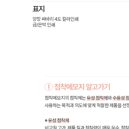
표지
양장 싸바리 4도 칼라인쇄
금/은박 인쇄
!
점착메모지 알고가기
점착메모지의 점착제는
유성 점착제
와
수용성 
사용하는 목적과 의도에 맞게 적절한 제품을 선
※
유성 점착제
비교적 고가, 제품 질과 점착력이 매우 우수, 점