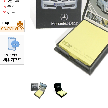
8
보온보냉백
9
물티슈
10
장바구니
대박머니
₩
COUPON
SHOP
모바일에서도
세종기프트