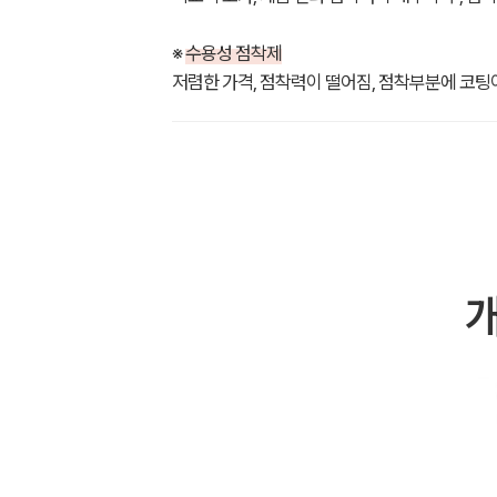
※
수용성 점착제
저렴한 가격, 점착력이 떨어짐, 점착부분에 코팅이
개