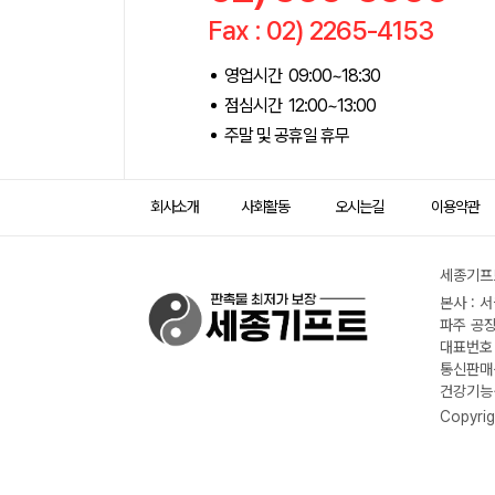
Fax : 02) 2265-4153
영업시간 09:00~18:30
점심시간 12:00~13:00
주말 및 공휴일 휴무
회사소개
사회활동
오시는길
이용약관
세종기프트
본사 : 
파주 공장
대표번호 :
통신판매신
건강기능식
Copyrig