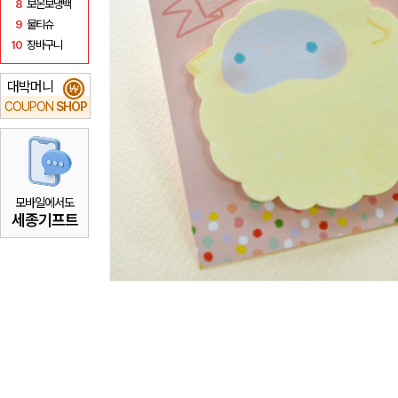
8
보온보냉백
9
물티슈
10
장바구니
대박머니
₩
COUPON
SHOP
모바일에서도
세종기프트