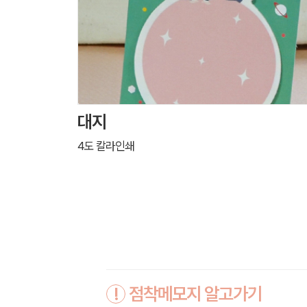
대지
4도 칼라인쇄
!
점착메모지 알고가기