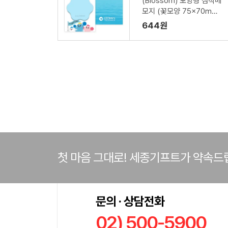
(Blossom) 모양형 점착메
모지 (꽃모양 75x70mm)
- 1P
644원
첫 마음 그대로! 세종기프트가 약속드
문의 · 상담전화
02) 500-5900