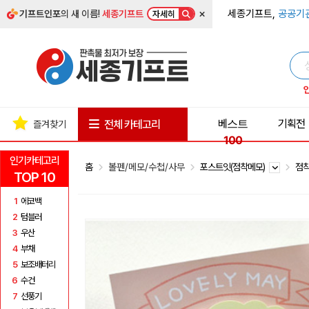
×
세종기프트,
공공기
기프트인포
의 새 이름!
세종기프트
자세히
베스트
기획전
전체 카테고리
즐겨찾기
100
인기카테고리
홈
볼펜/메모/수첩/사무
포스트잇(점착메모)
점착
TOP 10
1
에코백
2
텀블러
3
우산
4
부채
5
보조배터리
6
수건
7
선풍기