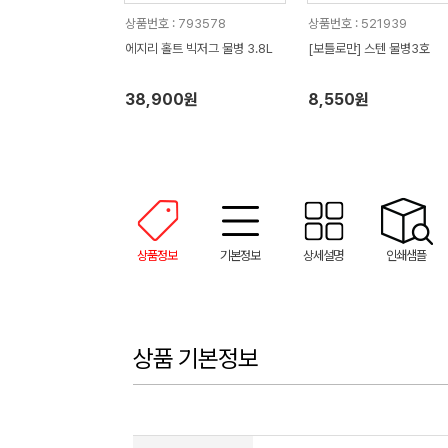
상품번호 : 793578
상품번호 : 521939
에지리 홀트 빅저그 물병 3.8L
[보틀로만] 스텐 물병3호
38,900원
8,550원
상품정보
기본정보
상세설명
인쇄샘플
상품 기본정보