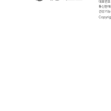
대표번호 :
통신판매신
건강기능식
Copyrig