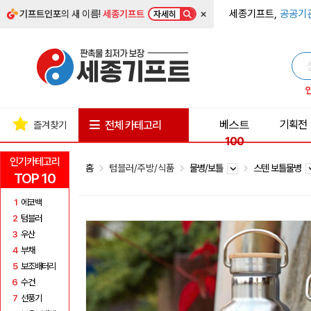
×
세종기프트,
공공기
기프트인포
의 새 이름!
세종기프트
자세히
베스트
기획전
전체 카테고리
즐겨찾기
100
인기카테고리
홈
텀블러/주방/식품
물병/보틀
스텐 보틀물병
TOP 10
1
에코백
2
텀블러
3
우산
4
부채
5
보조배터리
6
수건
7
선풍기