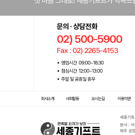
첫 마음 그대로! 세종기프트가 약속드
문의 · 상담전화
02) 500-5900
Fax : 02) 2265-4153
영업시간 09:00~18:30
점심시간 12:00~13:00
주말 및 공휴일 휴무
회사소개
사회활동
오시는길
이용약관
세종기프트
본사 : 
파주 공장