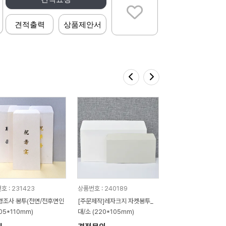
견적출력
상품제안서
호 : 231423
상품번호 : 240189
경조사 봉투(전면/전후면인
[주문제작]레자크지 자켓봉투_
05*110mm)
대/소 (220*105mm)