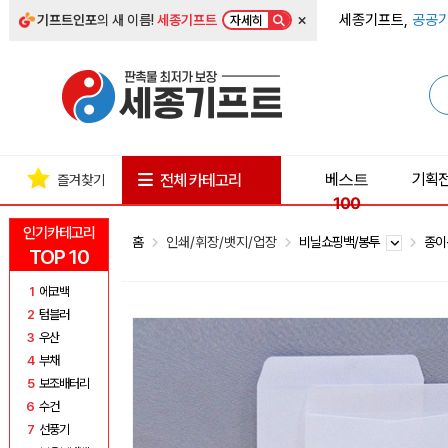
×
세종기프트,
공공기
기프트인포
의 새 이름!
세종기프트
자세히
베스트
기획
전체 카테고리
즐겨찾기
100
인기카테고리
홈
인쇄/휘장/뱃지/업장
비닐쇼핑백/봉투
종
TOP 10
1
에코백
2
텀블러
3
우산
4
부채
5
보조배터리
6
수건
7
선풍기