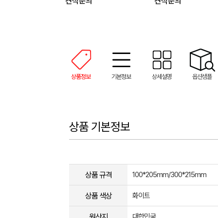
견적문의
견적문의
상품정보
기본정보
상세설명
옵션샘플
상품 기본정보
상품 규격
100*205mm/300*215mm
상품 색상
화이트
원산지
대한민국