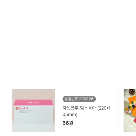
상품번호 239826
자켓봉투_맘스육아 (220*1
05mm)
56원