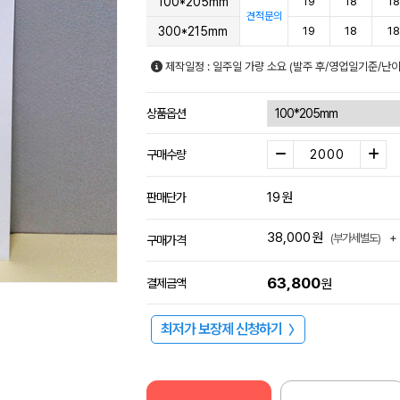
100*205mm
19
18
18
견적문의
300*215mm
19
18
18
제작일정 : 일주일 가량 소요 (발주 후/영업일기준/난
상품옵션
구매수량
19
원
판매단가
38,000
원
+
(부가세별도)
구매가격
63,800
결제금액
원
최저가 보장제 신청하기
〉