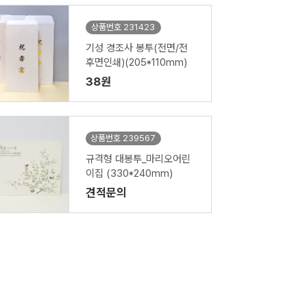
상품번호 231423
기성 경조사 봉투(전면/전
후면인쇄)(205*110mm)
38원
상품번호 239567
규격형 대봉투_마리오어린
이집 (330*240mm)
견적문의