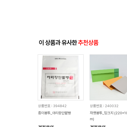
이 상품과 유사한
추천상품
상품번호 : 394842
상품번호 : 240032
종이봉투_아리랑단팥빵
자켓봉투_밍크지 (220*1
m)