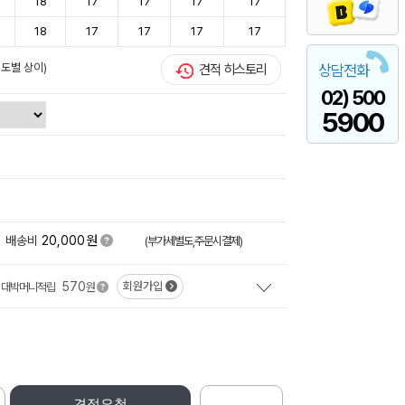
18
17
17
17
17
18
17
17
17
17
이도별 상이)
견적 히스토리
상담전화
02) 500
5900
원
배송비
20,000
(부가세별도,주문시결제)
570
회원가입
대박머니적립
원
견적요청