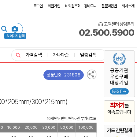
로그인
회원가입
비회원조회
장바구니
질문과답변
회사소개
고객센터 상담문의
02.500.5900
AI 이미지 검색
가격검색
가나다순
맞춤검색
공공기관
231808
상품번호
우선구매
대상기업
BEST →
100*205mm/300*215mm)
최저가
를
약속드립니다
10개 단위 판매 / 단위: 원 부가세별도
00
10,000
20,000
30,000
50,000
100,000
카드 간편결제