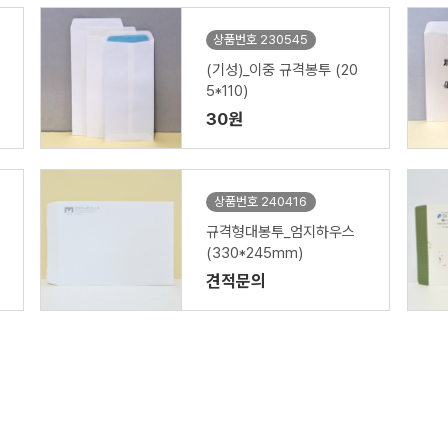
상품번호 230545
(기성)_이중 규격봉투 (20
5*110)
30원
상품번호 240416
규격형대봉투_엄지하우스
(330*245mm)
견적문의