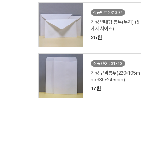
상품번호 231397
기성 안내형 봉투(무지) (5
가지 사이즈)
25원
상품번호 231810
기성 규격봉투(220*105m
m/330*245mm)
17원