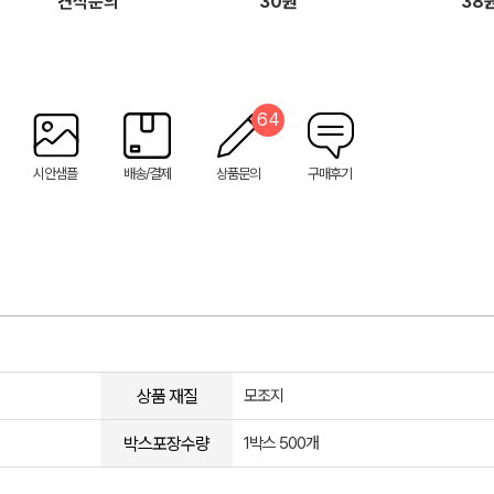
견적문의
30원
38
64
시안샘플
배송/결제
상품문의
구매후기
상품 재질
모조지
박스포장수량
1박스 500개