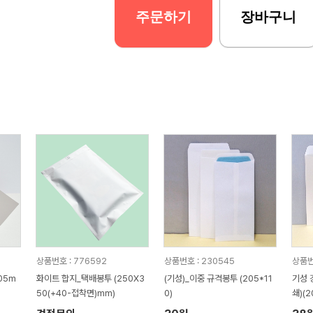
주문하기
장바구니
상품번호 : 776592
상품번호 : 230545
상품번
05m
화이트 합지_택배봉투 (250X3
(기성)_이중 규격봉투 (205*11
기성 
50(+40-접착면)mm)
0)
쇄)(2