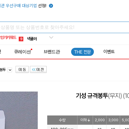
키캡
5
관 우선구매 대상기업
선정!
우산
6
텀블러
7
쿨토시
8
인기키워드
넥쿨러
9
타포린가방
10
전
큐레이션
브랜드관
이벤트
THE 전문
선풍기
1
이봉투
기성 규격봉투
(무지)
(
수량
이하
2,000
3,000
5,0