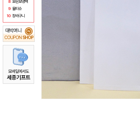
8
보온보냉백
9
물티슈
10
장바구니
대박머니
₩
COUPON
SHOP
모바일에서도
세종기프트