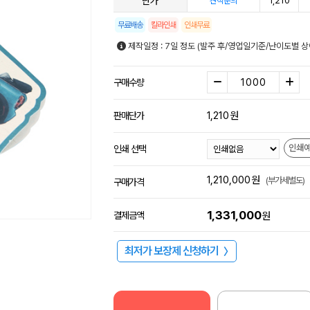
단가
1,210
견적문의
무료배송
칼라인쇄
인쇄무료
제작일정 : 7일 정도 (발주 후/영업일기준/난이도별 상
구매수량
1,210
원
판매단가
인쇄
인쇄 선택
1,210,000
원
(부가세별도)
구매가격
1,331,000
결제금액
원
최저가 보장제 신청하기
〉