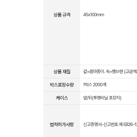
상품 규격
45x100mm
상품 재질
겉=콤마종이. 속=멤브렌 (고급액
박스포장수량
1박스 2000개
케이스
앞/뒤(투명비닐 포장지)
법적허가사항
신고증명서-신고번호 제 EB26-12