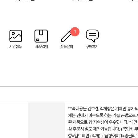
1
시안샘플
배송/결제
상품문의
구매후기
**속내용물 멤브렌 액체향은 기체만 통가되
체는 안에서 마르도록 하는 기술 공법으로 
된 제품으로 향 지속성이 우수합니다. * 1만
상 주문시 별도 제작가능합니다. (목형비 무료
향=멤브레인 (액체) 고급향이며 1=잉글리