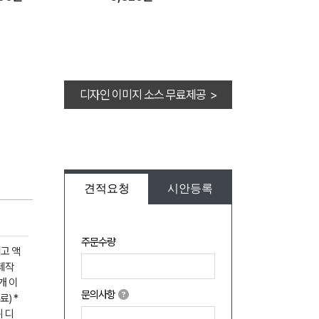
디자인 이미지 소스 무료제공 >
견적요청
시안등록
주문수량
고 액
제작
개 이
문의사항
) *
쉬 디