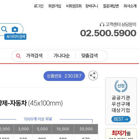
로그인
회원가입
비회원조회
장바구니
질문과답변
회사소개
고객센터 상담문의
02.500.5900
AI 이미지 검색
가격검색
가나다순
맞춤검색
230287
상품번호
공공기관
향제-자동차
(45x100mm)
우선구매
대상기업
1000개 이상 무료
BEST →
2,000
3,000
5,000
10,000
20,000
최저가
를