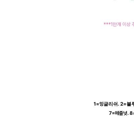
***1만개 이상
1=잉글리쉬. 2=블
7=헤즐넛. 