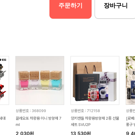
주문하기
장바구니
상품번호 : 368099
상품번호 : 712158
상품번
세대
끌레오또 차량용 미니 방향제 7
양키캔들 차량용방향제 2종 선물
[로베
ml
세트 SVU2P
풍구 
2,030원
13,530원
9,