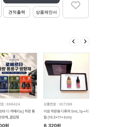
견적출력
상품제안서
호 : 696424
상품번호 : 307288
르타 디 까메리노] 차량 통
이음 차량용 디퓨저 5ml_1p+리
방향제_클립형
필 (16.5*11*3cm)
400원
6,320원