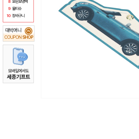
8
보온보냉백
9
물티슈
10
장바구니
대박머니
₩
COUPON
SHOP
모바일에서도
세종기프트