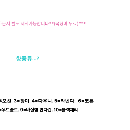
 주문시 별도 제작가능합니다**(목형비 무료)***
향종류...?
루오션. 3=장미. 4=다우니. 5=라벤다. 6=코튼
8=우드솔트. 9=바질앤 만다린. 10=블랙체리