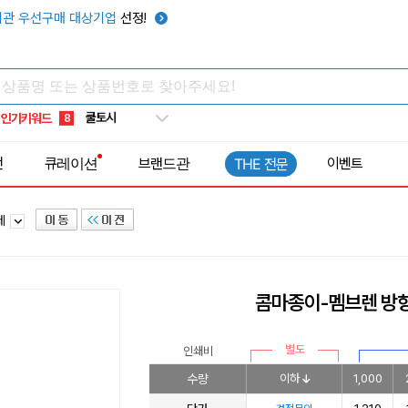
키캡
5
관 우선구매 대상기업
선정!
우산
6
텀블러
7
쿨토시
8
인기키워드
넥쿨러
9
타포린가방
10
전
큐레이션
브랜드관
이벤트
THE 전문
선풍기
1
제
콤마종이-멤브렌 방
별도
인쇄비
수량
이하
1,000