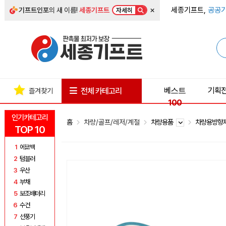
×
세종기프트,
공공기
기프트인포
의 새 이름!
세종기프트
자세히
베스트
기획
전체 카테고리
즐겨찾기
100
인기카테고리
홈
차량/골프/레저/계절
차량용품
차량용방향
TOP 10
1
에코백
2
텀블러
3
우산
4
부채
5
보조배터리
6
수건
7
선풍기