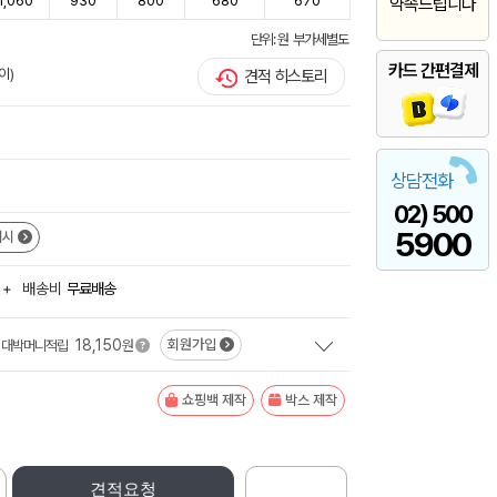
1,060
930
800
680
670
약속드립니다
단위: 원 부가세별도
카드 간편결제
이)
견적 히스토리
상담전화
02) 500
5900
예시
+
배송비
무료배송
18,150
회원가입
대박머니적립
원
쇼핑백 제작
박스 제작
견적요청