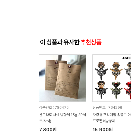
이 상품과 유사한
추천상품
상품번호 : 786475
상품번호 : 764296
센트라도 사쉐 방향제 15g 2P세
차량용 프리미엄 송풍구 2
트(샤쉐)
프로펠러방향제
7,800원
15,900원