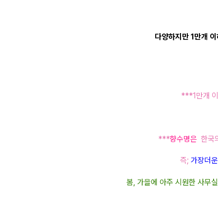
다양하지만 1만개 이하는 본사에서 재
***1만개 
***
향수명은
한국의
즉;
가장더운
봄, 가을에 아주 시원한 사무