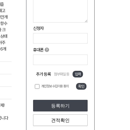
헤즐
재고
1만개
 향수
신청자
 크
 상태
아주
 6개
휴대폰
추가 등록
첨부파일 등
입력
개인정보 수집이용 동의
확인
제!
등록하기
합니다
견적확인