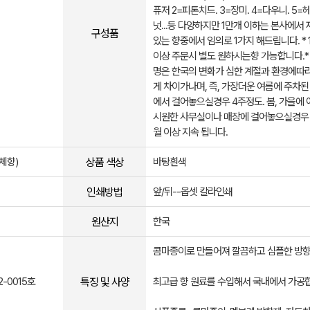
퓨저 2=피톤치드. 3=장미. 4=다우니. 5=
넛...등 다양하지만 1만개 이하는 본사에서 
구성품
있는 향중에서 임의로 1가지 해드립니다. * 
이상 주문시 별도 원하시는향 가능합니다.*
명은 한국의 변화가 심한 계절과 환경에따라
게 차이가나며, 즉, 가장더운 여름에 주차된
에서 걸어놓으실경우 4주정도. 봄, 가을에 
시원한 사무실이나 매장에 걸어놓으실경우
월 이상 지속 됩니다.
상품 색상
체향)
바탕흰색
인쇄방법
앞/뒤--옵셋 칼라인쇄
원산지
한국
콤마종이로 만들어져 깔끔하고 심플한 방향
특징 및 사양
-0015호
최고급 향 원료를 수입해서 국내에서 가공