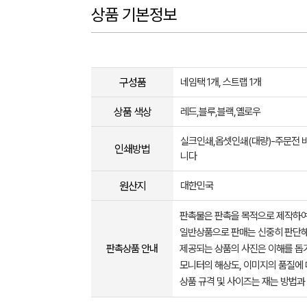
상품 기본정보
구성품
네임택 1개, 스트랩 1개
상품 색상
레드,블루,블랙,옐로우
실크인쇄,옵셋인쇄(대량)-주문전 
인쇄방법
니다
원산지
대한민국
판촉물은 판촉을 목적으로 제작하여
일반상품으로 판매는 신중히 판단해
판촉상품 안내
제공되는 상품의 사진은 이해를 
모니터의 해상도, 이미지의 품질에 
상품 규격 및 사이즈는 재는 방법과