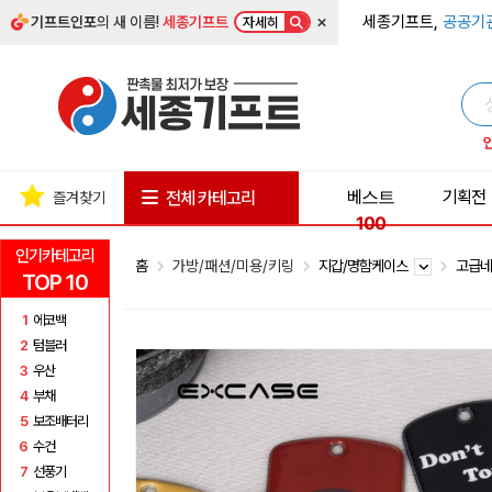
×
세종기프트,
공공기
기프트인포
의 새 이름!
세종기프트
자세히
베스트
기획전
전체 카테고리
즐겨찾기
100
인기카테고리
홈
가방/패션/미용/키링
지갑/명함케이스
고급
TOP 10
1
에코백
2
텀블러
3
우산
4
부채
5
보조배터리
6
수건
7
선풍기