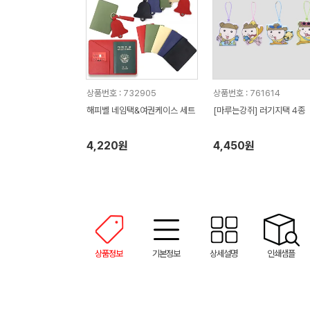
상품번호 : 732905
상품번호 : 761614
해피벨 네임택&여권케이스 세트
[마루는강쥐] 러기지택 4종
4,220원
4,450원
상품정보
기본정보
상세설명
인쇄샘플