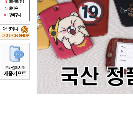
8
보온보냉백
9
물티슈
10
장바구니
대박머니
₩
COUPON
SHOP
모바일에서도
세종기프트