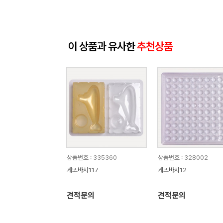
이 상품과 유사한
추천상품
상품번호 : 335360
상품번호 : 328002
게또바시117
게또바시12
견적문의
견적문의