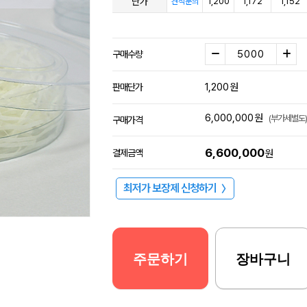
단가
1,200
1,172
1,152
견적문의
구매수량
1,200
원
판매단가
6,000,000
원
(부가세별도)
구매가격
6,600,000
결제금액
원
최저가 보장제 신청하기
〉
주문하기
장바구니