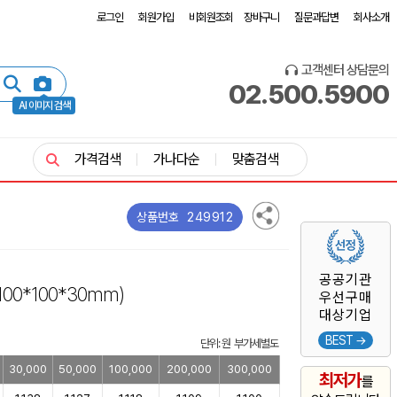
로그인
회원가입
비회원조회
장바구니
질문과답변
회사소개
고객센터 상담문의
02.500.5900
AI 이미지 검색
가격검색
가나다순
맞춤검색
249912
상품번호
공공기관
100*100*30mm)
우선구매
대상기업
BEST →
단위: 원 부가세별도
30,000
50,000
100,000
200,000
300,000
최저가
를