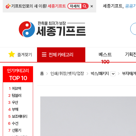
×
세종기프트,
공공기
기프트인포
의 새 이름!
세종기프트
자세히
베스트
기획
전체 카테고리
즐겨찾기
100
인기카테고리
홈
인쇄/휘장/뱃지/업장
박스/패키지
부자재/
TOP 10
1
에코백
2
텀블러
3
우산
4
부채
5
보조배터리
6
수건
7
선풍기