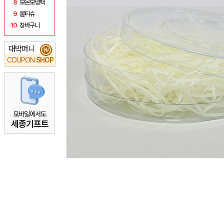
8
보온보냉백
9
물티슈
10
장바구니
대박머니
₩
COUPON
SHOP
모바일에서도
세종기프트