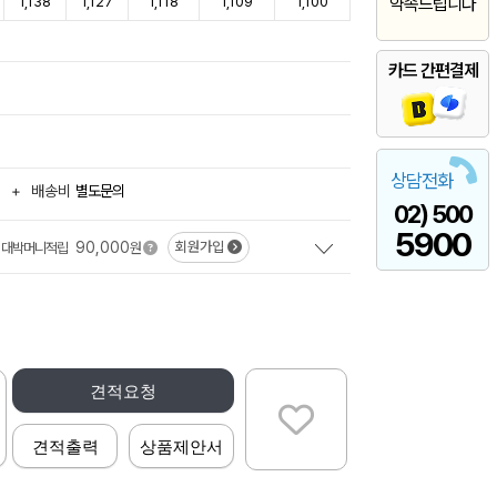
1,138
1,127
1,118
1,109
1,100
약속드립니다
카드 간편결제
상담전화
+
배송비
별도문의
02) 500
5900
90,000
회원가입
대박머니적립
원
견적요청
견적출력
상품제안서