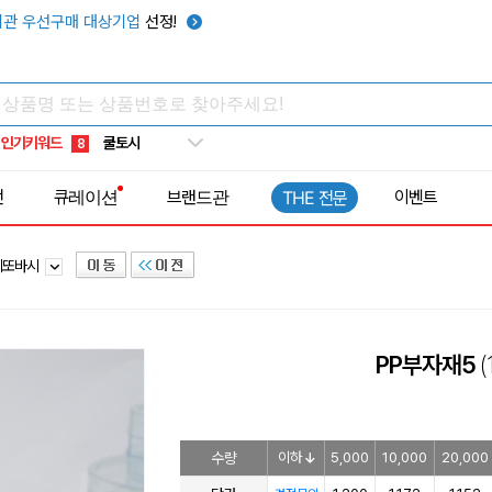
키캡
5
관 우선구매 대상기업
선정!
우산
6
텀블러
7
쿨토시
8
인기키워드
넥쿨러
9
타포린가방
10
전
큐레이션
브랜드관
이벤트
THE 전문
선풍기
1
게또바시
PP부자재5
(
수량
이하
5,000
10,000
20,000