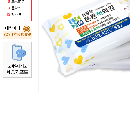
8
보온보냉백
9
물티슈
10
장바구니
대박머니
₩
COUPON
SHOP
모바일에서도
세종기프트