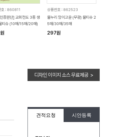
 : 860811
상품번호 : 862523
C인증원단] 교회전도 3종 생
물누리 맘이고운 (무광) 물티슈 2
물티슈 (10매/15매/20매)
5매/30매/35매
8원
297원
디자인 이미지 소스 무료제공 >
견적요청
시안등록