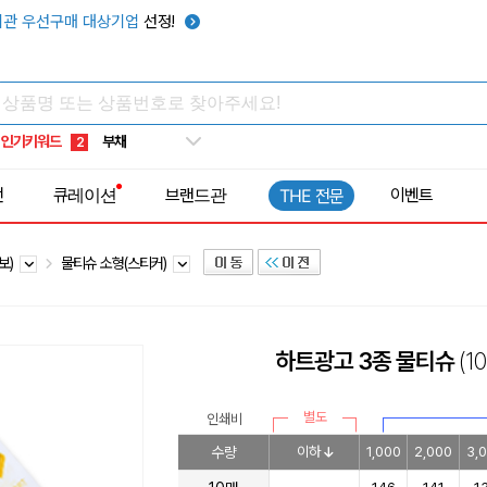
관 우선구매 대상기업
선정!
타포린가방
10
선풍기
1
인기키워드
부채
2
썬캡
3
전
큐레이션
브랜드관
이벤트
THE 전문
보온보냉백
4
키캡
5
보)
물티슈 소형(스티커)
우산
6
텀블러
7
쿨토시
8
하트광고 3종 물티슈
(1
넥쿨러
9
타포린가방
10
별도
인쇄비
선풍기
1
수량
이하
1,000
2,000
3,