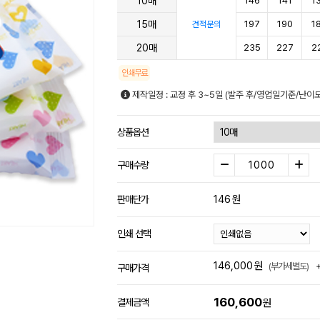
10매
146
141
1
15매
197
190
1
견적문의
20매
235
227
2
인쇄무료
제작일정 : 교정 후 3~5일 (발주 후/영업일기준/난이
상품옵션
구매수량
146
원
판매단가
인쇄 선택
146,000
원
(부가세별도)
구매가격
160,600
결제금액
원