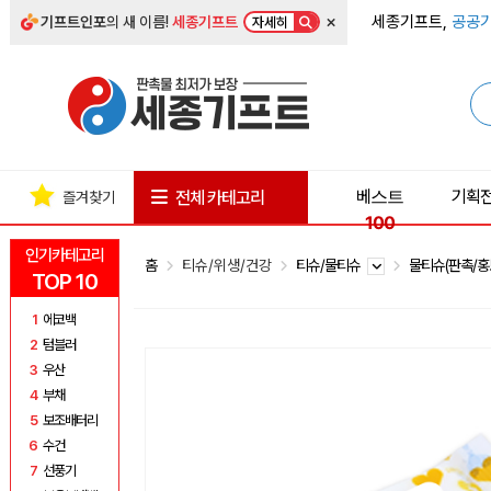
×
세종기프트,
공공기
기프트인포
의 새 이름!
세종기프트
자세히
베스트
기획
전체 카테고리
즐겨찾기
100
인기카테고리
홈
티슈/위생/건강
티슈/물티슈
물티슈(판촉/홍
TOP 10
1
에코백
2
텀블러
3
우산
4
부채
5
보조배터리
6
수건
7
선풍기