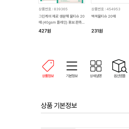
상품번호 : 839365
상품번호 : 454953
그린케어 제로 생분해 물티슈 20
백색물티슈 20매
매 (40gsm 플레인) 홍보.판촉
용 물티슈
427원
231원
상품정보
기본정보
상세설명
옵션샘플
상품 기본정보