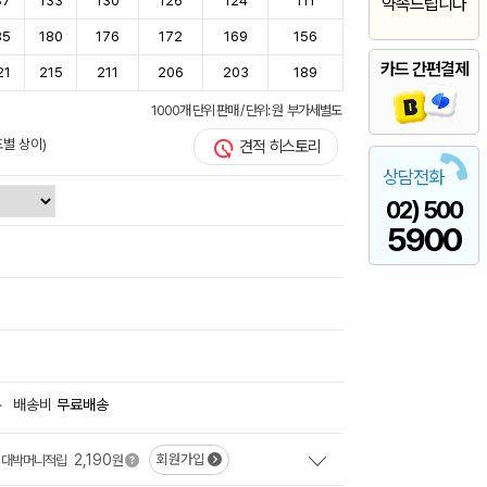
37
133
130
126
124
111
약속드립니다
85
180
176
172
169
156
카드 간편결제
21
215
211
206
203
189
1000개 단위 판매 / 단위: 원 부가세별도
도별 상이)
견적 히스토리
상담전화
02) 500
5900
+
배송비
무료배송
2,190
회원가입
대박머니적립
원