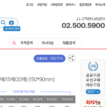
로그인
회원가입
비회원조회
장바구니
질문과답변
회사소개
고객센터 상담문의
02.500.5900
AI 이미지 검색
가격검색
가나다순
맞춤검색
155770
상품번호
공공기관
0매/15매/20매)
(150*90mm)
우선구매
대상기업
1000개 이상 무료
BEST →
000
5,000
10,000
30,000
50,000
100,000
최저가
를