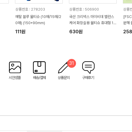
상품번호 : 278203
상품번호 : 506900
상품번호
메탈 블루 물티슈 (10매/15매/2
국산 크리넥스 마이비데 밸런스
[FS
0매) (150*90mm)
케어 화장실용 물티슈 휴대형 10
분해 
매
111원
630원
25
31
시안샘플
배송/결제
상품문의
구매후기