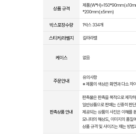
제품(W*H)=150*90mm(±10mm
상품 규격
*200mm(±5mm)
박스포장수량
1박스 334개
스티커/라벨지
칼라라벨
케이스
없음
유의사항
주문안내
※ 제품의 색상은 화면과 다소 차이
판촉물은 판촉을 목적으로 제작하
일반상품으로 판매는 신중히 판단
판촉상품 안내
제공되는 상품의 사진은 이해를 
모니터의 해상도, 이미지의 품질에
상품 규격 및 사이즈는 재는 방법