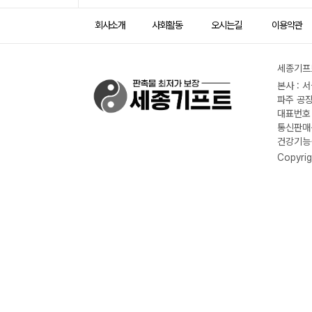
회사소개
사회활동
오시는길
이용약관
세종기프트
본사 : 
파주 공장
대표번호 :
통신판매신
건강기능식
Copyrig