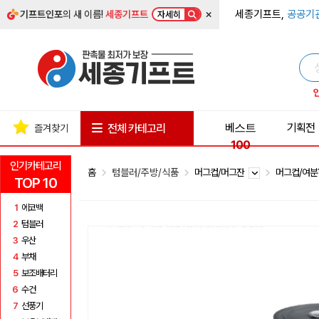
×
세종기프트,
공공기
기프트인포
의 새 이름!
세종기프트
자세히
베스트
기획전
전체 카테고리
즐겨찾기
100
인기카테고리
홈
텀블러/주방/식품
머그컵/머그잔
머그컵/여분
TOP 10
1
에코백
2
텀블러
3
우산
4
부채
5
보조배터리
6
수건
7
선풍기