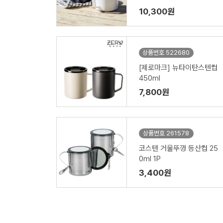
10,300원
상품번호 522680
[제로마크] 뉴타이탄스텐컵
450ml
7,800원
상품번호 261578
코스텐 거울뚜껑 등산컵 25
0ml 1P
3,400원