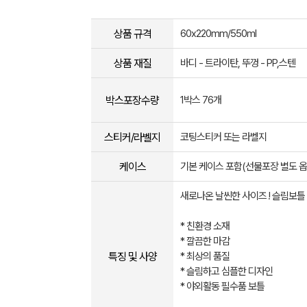
상품 규격
60x220mm/550ml
상품 재질
바디 - 트라이탄, 뚜껑 - PP,스텐
박스포장수량
1박스 76개
스티커/라벨지
코팅스티커 또는 라벨지
케이스
기본 케이스 포함(선물포장 별도 옵
새로나온 날씬한 사이즈 ! 슬림보틀 
* 친환경 소재
* 깔끔한 마감
특징 및 사양
* 최상의 품질
* 슬림하고 심플한 디자인
* 야외활동 필수품 보틀