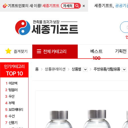
×
세종기프트,
공공기
기프트인포
의 새 이름!
세종기프트
자세히
베스트
기획전
전체 카테고리
즐겨찾기
100
인기카테고리
홈
상품큐레이션
상품별
주방용품/생활용품
TOP 10
1
에코백
2
텀블러
3
우산
4
부채
5
보조배터리
6
수건
7
선풍기