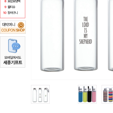
8
보온보냉백
9
물티슈
10
장바구니
대박머니
₩
COUPON
SHOP
모바일에서도
세종기프트