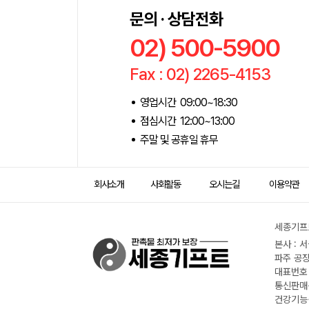
문의 · 상담전화
02) 500-5900
Fax : 02) 2265-4153
영업시간 09:00~18:30
점심시간 12:00~13:00
주말 및 공휴일 휴무
회사소개
사회활동
오시는길
이용약관
세종기프트
본사 : 
파주 공장
대표번호 :
통신판매신
건강기능식