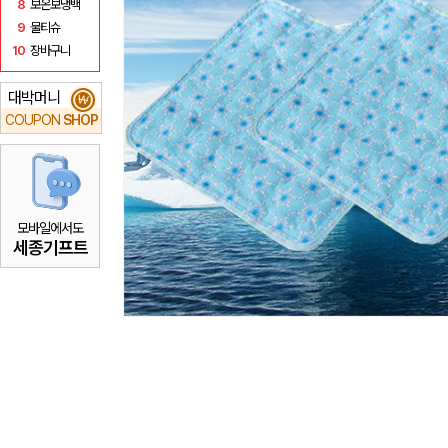
8
보온보냉백
9
물티슈
10
장바구니
대박머니
₩
COUPON
SHOP
모바일에서도
세종기프트