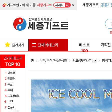
×
세종기프트,
공공기
기프트인포
의 새 이름!
세종기프트
자세히
베스트
기획전
전체 카테고리
즐겨찾기
100
인기카테고리
홈
수건/우산/욕실/생활
담요/쿠션/방석
방석/
TOP 10
1
에코백
2
텀블러
3
우산
4
부채
5
보조배터리
6
수건
7
선풍기