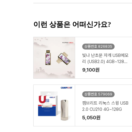
이런 상품은 어떠신가요?
상품번호 826835
빛나 난초문 자개 USB메모
리 (USB2.0) 4GB~128G
B
9,100원
상품번호 579069
캠브리트 리눅스 스윙 USB
2.0 CU210 4G~128G
5,050원