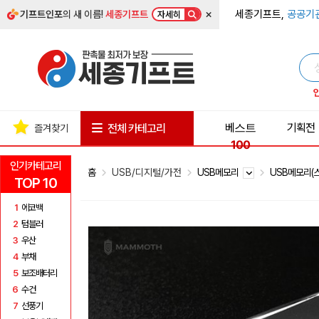
×
세종기프트,
공공기
기프트인포
의 새 이름!
세종기프트
자세히
베스트
기획전
전체 카테고리
즐겨찾기
100
인기카테고리
홈
USB/디지털/가전
USB메모리
USB메모리(
TOP 10
1
에코백
2
텀블러
3
우산
4
부채
5
보조배터리
6
수건
7
선풍기