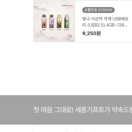
상품번호 826845
빛나 사군자 자개 USB메모
리 (USB2.0) 4GB~128G
B
9,250원
첫 마음 그대로! 세종기프트가 약속드