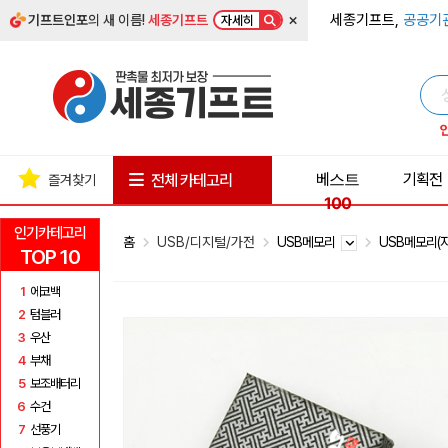
×
세종기프트,
공공기
기프트인포
의 새 이름!
세종기프트
자세히
베스트
기획전
전체 카테고리
즐겨찾기
100
인기카테고리
홈
USB/디지털/가전
USB메모리
USB메모리(
TOP 10
1
에코백
2
텀블러
3
우산
4
부채
5
보조배터리
6
수건
7
선풍기