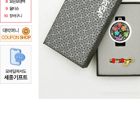
8
보온보냉백
9
물티슈
10
장바구니
대박머니
₩
COUPON
SHOP
모바일에서도
세종기프트