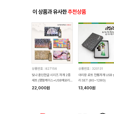
이 상품과 유사한
추천상품
상품번호 : 827156
상품번호 : 320131
빛나 훈민한글 시리즈 자개 2종
아리랑 로트 전통자개 USB 
세트 (명함케이스+USB메모리
리 SET (8G~128G)
USB3.0 16GB~128GB)
22,000원
13,400원