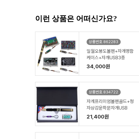
이런 상품은 어떠신가요?
상품번호 862283
일월오봉도볼펜+자개명함
케이스+자개USB3종
34,000원
상품번호 834722
자개프리미엄볼펜골드+청
자상감운학문자개USB
21,400원