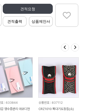
견적요청
견적출력
상품제안서
호 : 633844
상품번호 : 837112
갑 영수증관리 아코디언
CRZ1010 똑다기도장집(소)