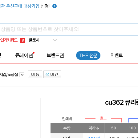
키캡
5
관 우선구매 대상기업
선정!
우산
6
텀블러
7
쿨토시
8
인기키워드
넥쿨러
9
타포린가방
10
전
큐레이션
브랜드관
이벤트
THE 전문
선풍기
1
지갑/도장집
cu362 큐
별도
인쇄비
수량
이하
50
100