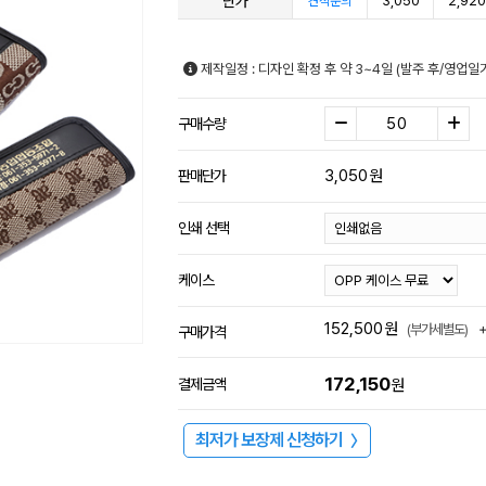
단가
3,050
2,920
견적문의
제작일정 : 디자인 확정 후 약 3~4일 (발주 후/영업
구매수량
3,050
원
판매단가
인쇄 선택
케이스
152,500
원
(부가세별도)
구매가격
172,150
결제금액
원
최저가 보장제 신청하기
〉