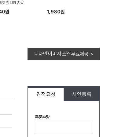
포켓 정리함 지갑
640원
1,980원
디자인 이미지 소스 무료제공 >
견적요청
시안등록
주문수량