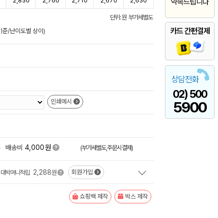
2,830
2,760
2,710
2,670
2,630
약속드립니다
단위: 원 부가세별도
카드 간편결제
일기준/난이도별 상이)
상담전화
02) 500
인쇄예시
5900
원
+
배송비
4,000
(부가세별도,주문시결제)
2,288
회원가입
대박머니적립
원
쇼핑백 제작
박스 제작