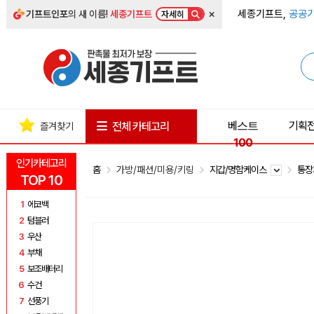
×
세종기프트,
공공기
기프트인포
의 새 이름!
세종기프트
자세히
베스트
기획
전체 카테고리
즐겨찾기
100
인기카테고리
홈
가방/패션/미용/키링
지갑/명함케이스
통장
TOP 10
1
에코백
2
텀블러
3
우산
4
부채
5
보조배터리
6
수건
7
선풍기