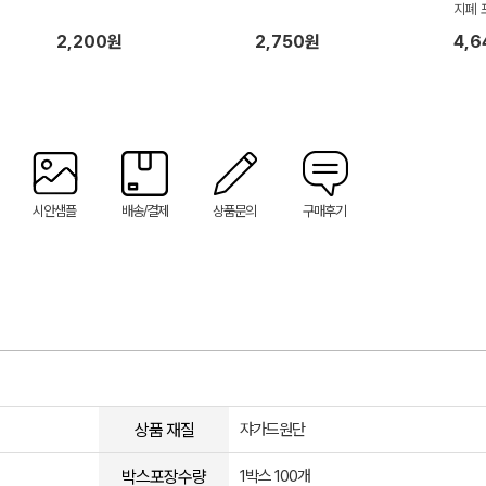
지폐 
2,200원
2,750원
4,
시안샘플
배송/결제
상품문의
구매후기
상품 재질
쟈가드원단
박스포장수량
1박스 100개