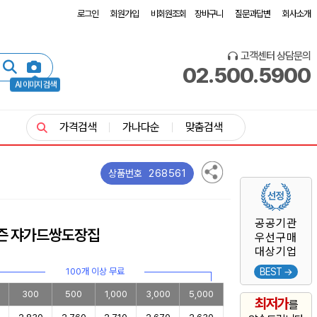
로그인
회원가입
비회원조회
장바구니
질문과답변
회사소개
고객센터 상담문의
02.500.5900
AI 이미지 검색
가격검색
가나다순
맞춤검색
268561
상품번호
공공기관
리즌 쟈가드쌍도장집
우선구매
대상기업
100개 이상 무료
BEST →
300
500
1,000
3,000
5,000
최저가
를