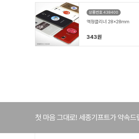
상품번호 438400
액정클리너 28x28mm
343원
첫 마음 그대로! 세종기프트가 약속드