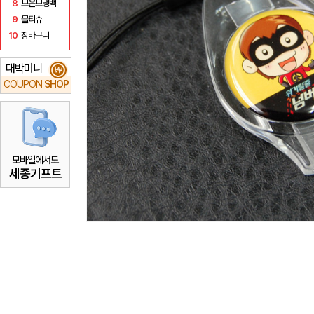
8
보온보냉백
9
물티슈
10
장바구니
대박머니
₩
COUPON
SHOP
모바일에서도
세종기프트