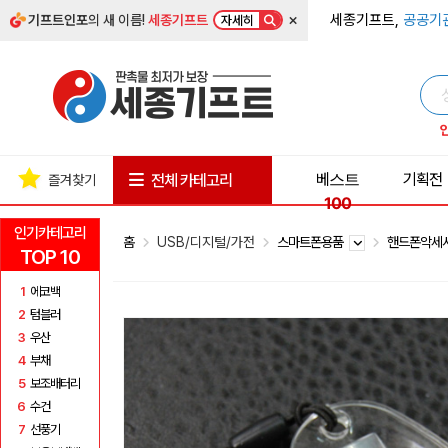
×
세종기프트,
공공기
기프트인포
의 새 이름!
세종기프트
자세히
베스트
기획전
전체 카테고리
즐겨찾기
100
인기카테고리
홈
USB/디지털/가전
스마트폰용품
핸드폰악세
TOP 10
1
에코백
2
텀블러
3
우산
4
부채
5
보조배터리
6
수건
7
선풍기