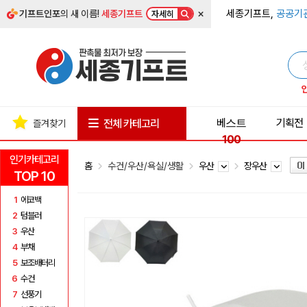
×
세종기프트,
공공기
기프트인포
의 새 이름!
세종기프트
자세히
베스트
기획전
전체 카테고리
즐겨찾기
100
인기카테고리
홈
수건/우산/욕실/생활
우산
장우산
TOP 10
1
에코백
2
텀블러
3
우산
4
부채
5
보조배터리
6
수건
7
선풍기