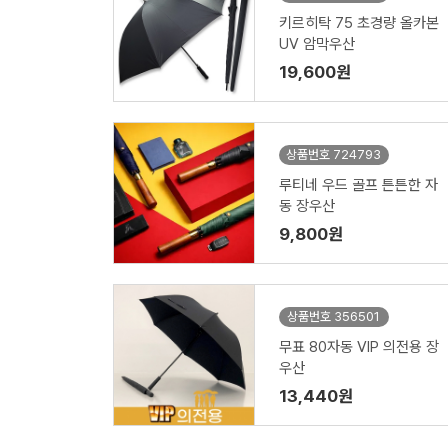
키르히탁 75 초경량 올카본
UV 암막우산
19,600원
상품번호 724793
루티네 우드 골프 튼튼한 자
동 장우산
9,800원
상품번호 356501
무표 80자동 VIP 의전용 장
우산
13,440원