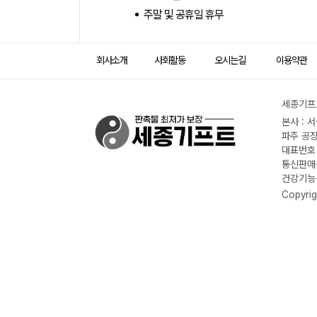
주말 및 공휴일 휴무
회사소개
사회활동
오시는길
이용약관
세종기프트
본사 : 
파주 공장
대표번호 :
통신판매신
건강기능식
Copyrig