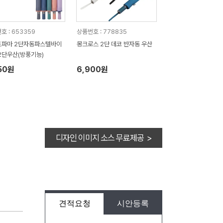
호 : 653359
상품번호 : 778835
드파마 2단자동파스텔바이
몽크로스 2단 데코 반자동 우산
2단우산(방풍기능)
50원
6,900원
디자인 이미지 소스 무료제공 >
견적요청
시안등록