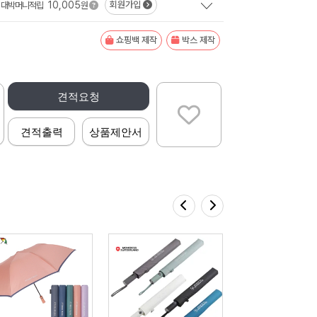
10,005
회원가입
대박머니적립
원
쇼핑백 제작
박스 제작
견적요청
견적출력
상품제안서