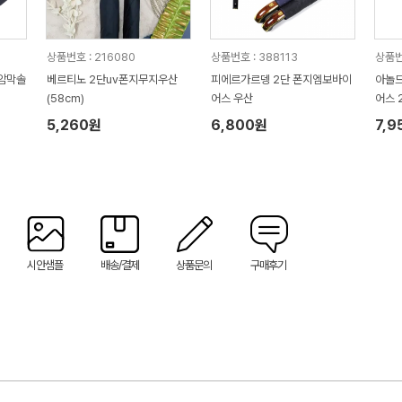
상품번호 : 216080
상품번호 : 388113
상품번
V암막솔
베르티노 2단uv폰지무지우산
피에르가르뎅 2단 폰지엠보바이
아놀
(58cm)
어스 우산
어스 
5,260원
6,800원
7,9
시안샘플
배송/결제
상품문의
구매후기