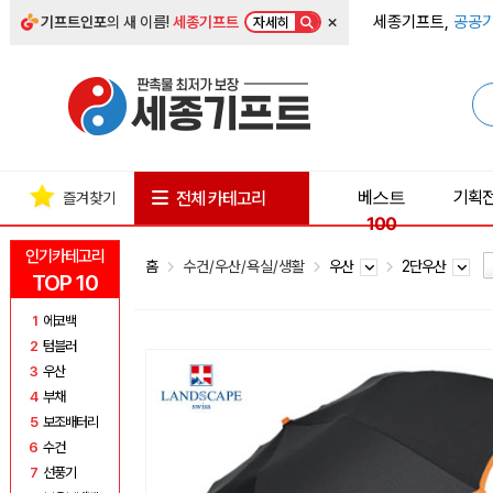
×
세종기프트,
공공기
기프트인포
의 새 이름!
세종기프트
자세히
베스트
기획
전체 카테고리
즐겨찾기
100
인기카테고리
홈
수건/우산/욕실/생활
우산
2단우산
TOP 10
1
에코백
2
텀블러
3
우산
4
부채
5
보조배터리
6
수건
7
선풍기