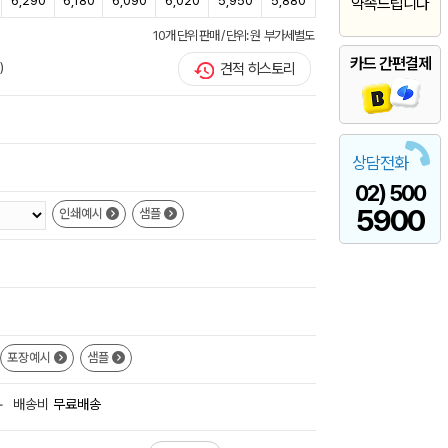
6,290
6,180
6,090
6,020
5,950
5,880
약속드립니다
10개 단위 판매 / 단위: 원 부가세별도
카드 간편결제
)
견적 히스토리
상담전화
02) 500
5900
인쇄예시
샘플
포장예시
샘플
+
배송비
무료배송