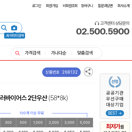
로그인
회원가입
비회원조회
장바구니
질문과답변
회사소개
고객센터 상담문의
02.500.5900
AI 이미지 검색
가격검색
가나다순
맞춤검색
268132
상품번호
공공기관
컬러바이어스 2단우산
(58*8k)
우선구매
대상기업
100개 이상 무료
BEST →
300
500
1,000
2,000
3,000
5,000
최저가
를