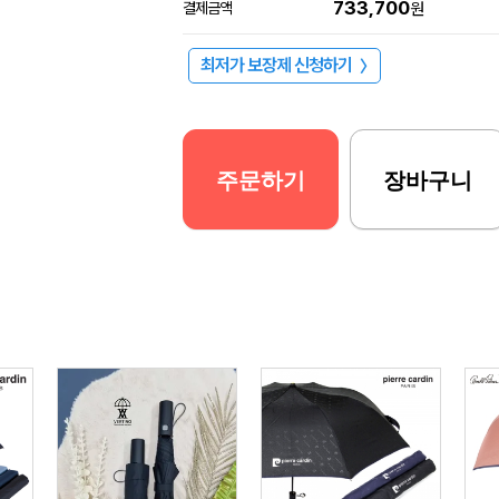
733,700
결제금액
원
최저가 보장제 신청하기
〉
주문하기
장바구니