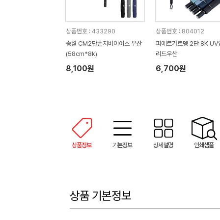
상품번호 : 433290
상품번호 : 804012
송월 CM2단폰지바이어스 우산
피에르가르뎅 2단 8K U
(58cm*8k)
리드우산
8,100원
6,700원
상품정보
기본정보
상세설명
인쇄샘플
상품 기본정보