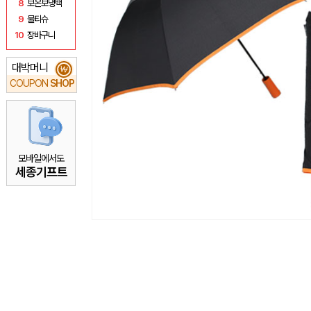
8
보온보냉백
9
물티슈
10
장바구니
대박머니
₩
COUPON
SHOP
모바일에서도
세종기프트