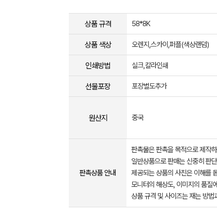
상품 규격
58*8K
상품 색상
오렌지,스카이,퍼플(색상랜덤)
인쇄방법
실크,칼라인쇄
선물포장
포장별도추가
원산지
중국
판촉물은 판촉을 목적으로 제작하
일반상품으로 판매는 신중히 판단
판촉상품 안내
제공되는 상품의 사진은 이해를 
모니터의 해상도, 이미지의 품질에
상품 규격 및 사이즈는 재는 방법