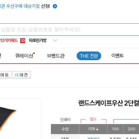
우산
6
관 우선구매 대상기업
선정!
텀블러
7
쿨토시
8
넥쿨러
9
인기키워드
타포린가방
10
선풍기
1
전
큐레이션
브랜드관
이벤트
THE 전문
랜드스케이프우산 2단
별도
인쇄비
수량
이하
100
200