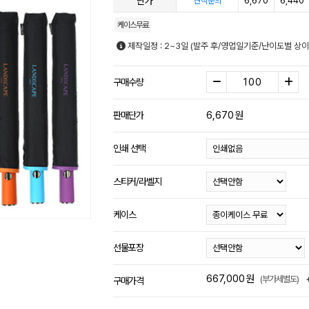
단가
6,670
6,440
견적문의
케이스무료
제작일정 : 2~3일 (발주 후/영업일기준/난이도별 상이
구매수량
6,670
원
판매단가
인쇄 선택
스티커/라벨지
케이스
선물포장
667,000
원
(부가세별도)
구매가격