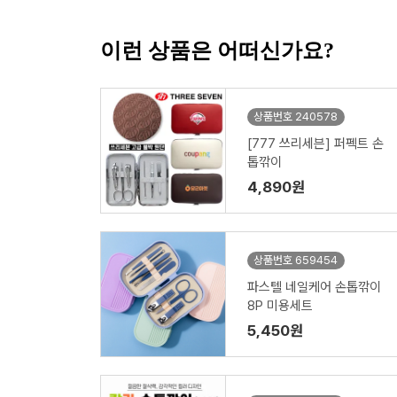
이런 상품은 어떠신가요?
상품번호 240578
[777 쓰리세븐] 퍼펙트 손
톱깎이
4,890원
상품번호 659454
파스텔 네일케어 손톱깎이
8P 미용세트
5,450원