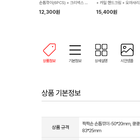
손톱깎이(6PCS) + 크리넥스 살
+ 카밀 핸드크림 + 오마샤리
균소독 물티슈 + 카밀 핸드크림
리본 150g 호텔 수건 타올 
12,300원
15,400원
선물세트
세트
상품정보
기본정보
상세설명
시안샘플
상품 기본정보
짝짝손 손톱깎이-50*20mm, 쿵
상품 규격
83*25mm