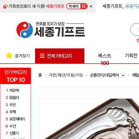
×
세종기프트,
공공기
기프트인포
의 새 이름!
세종기프트
자세히
베스트
기획전
전체 카테고리
즐겨찾기
100
인기카테고리
홈
가방/패션/미용/키링
손톱깎이/네일케어
메
TOP 10
1
에코백
2
텀블러
3
우산
4
부채
5
보조배터리
6
수건
7
선풍기