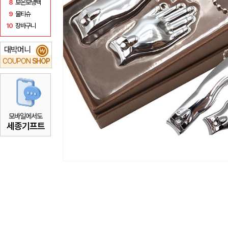
8
보온보냉백
9
물티슈
10
장바구니
대박머니
₩
COUPON
SHOP
모바일에서도
세종기프트