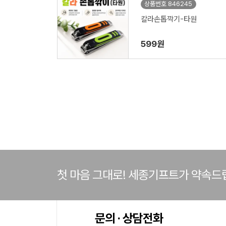
상품번호 846245
칼라손톱깍기-타원
599원
첫 마음 그대로! 세종기프트가 약속드
문의 · 상담전화