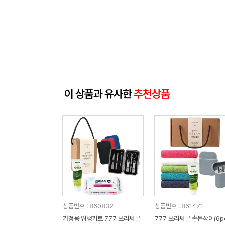
이 상품과 유사한
추천상품
상품번호 : 860832
상품번호 : 861471
가정용 위생키트 777 쓰리쎄븐
777 쓰리쎄븐 손톱깎이(6pc