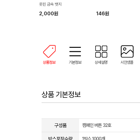
옷핀 금속 뱃지
2,000원
146원
상품정보
기본정보
상세설명
시안샘플
상품 기본정보
구성품
캠페인 버튼 32호
박스포장수량
1박스 1000개