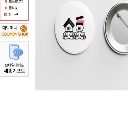
8
보온보냉백
9
물티슈
10
장바구니
대박머니
₩
COUPON
SHOP
모바일에서도
세종기프트