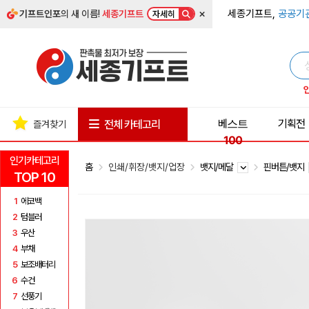
×
세종기프트,
공공기
기프트인포
의 새 이름!
세종기프트
자세히
베스트
기획전
전체 카테고리
즐겨찾기
100
인기카테고리
홈
인쇄/휘장/뱃지/업장
뱃지/메달
핀버튼/뱃지
TOP 10
1
에코백
2
텀블러
3
우산
4
부채
5
보조배터리
6
수건
7
선풍기