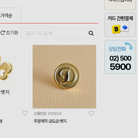
은가격순
카드 간편결제
초기화
상담전화
02) 500
5900
상품번호
319924
형
주문제작 금도금 뱃지