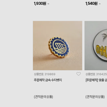
1,930
원
1,540
원
~
~
상품번호
319869
상품번호
316425
주문제작 금속 수지뱃지
[주문제작] 맞춤 
(견적문의상품)
(견적문의상품)