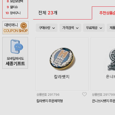
8
보온보냉백
9
물티슈
전체
23
개
추천상품
10
장바구니
대박머니
₩
구매수량
가격검색
무료제공
제
COUPON
SHOP
모바일에서도
세종기프트
상품번호
291796
상품번호
291799
칼라뱃지 주문제작형
은니브시뱃지 주