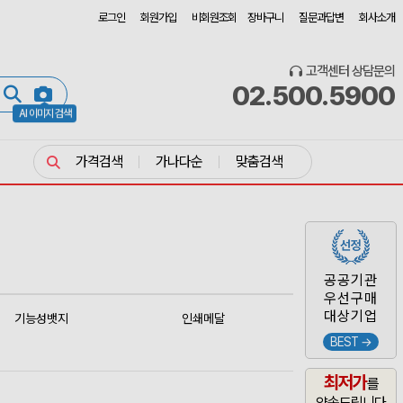
로그인
회원가입
비회원조회
장바구니
질문과답변
회사소개
고객센터 상담문의
02.500.5900
AI 이미지 검색
가격검색
가나다순
맞춤검색
공공기관
우선구매
대상기업
기능성뱃지
인쇄메달
BEST →
최저가
를
약속드립니다