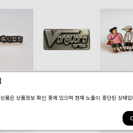
상품번호
291647
상품번호
603593
림
뱃지
은니브시뱃지
흑니켈뱃지
 상품은 상품정보 확인 중에 있으며 현재 노출이 중단된 상태입
(견적문의상품)
(견적문의상품)