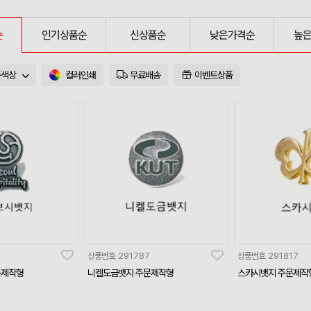
순
인기상품순
신상품순
낮은가격순
높
품색상
컬러인쇄
무료배송
이벤트상품
상품번호
291787
상품번호
291817
문제작형
니켈도금뱃지 주문제작형
스카시뱃지 주문제작