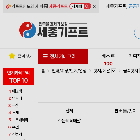
×
세종기프트,
공공기
기프트인포
의 새 이름!
세종기프트
자세히
베스트
기획
전체 카테고리
즐겨찾기
100
홈
인쇄/휘장/뱃지/업장
뱃지/메달
금속뱃지
인기카테고리
TOP 10
1
에코백
2
텀블러
3
우산
전체
핀버튼/뱃지
4
부채
5
보조배터리
주문제작메달
6
수건
7
선풍기