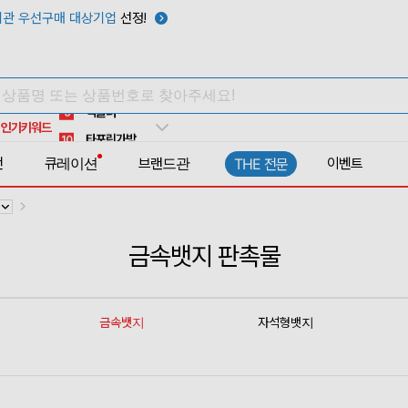
관 우선구매 대상기업
선정!
우산
6
텀블러
7
쿨토시
8
넥쿨러
9
인기키워드
타포린가방
10
선풍기
1
전
큐레이션
브랜드관
이벤트
THE 전문
금속뱃지 판촉물
금속뱃지
자석형뱃지