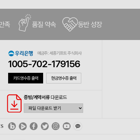
 만족
품질 약속
동반 성장
예금주: 세종기프트 주식회사
1005-702-179156
카드영수증 출력
현금영수증 출력
증빙/계약서류
다운로드
NS