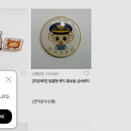
상품번호
316486
[주문제작] 맞춤형 뱃지 홍보용 금속뱃지
니다.
(견적문의상품)
OK