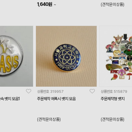
1,640
원
~
(견적문의상품)
상품번호
319957
상품번호
515879
금속 뱃지 모음1
주문제작 에폭시 뱃지 모음
주문제작형 뱃지
(견적문의상품)
(견적문의상품)