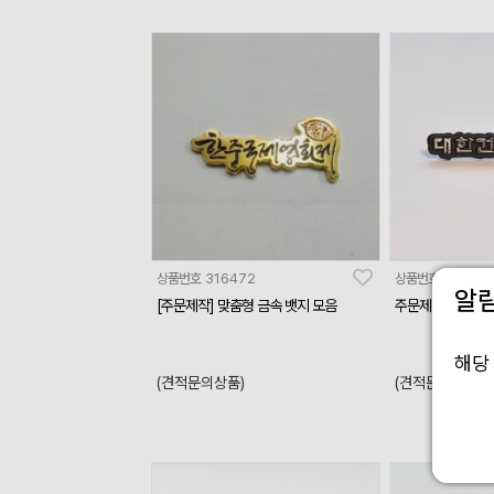
상품번호
316472
상품번호
319967
알
[주문제작] 맞춤형 금속 뱃지 모음
주문제작 금속 칠
해당
(견적문의상품)
(견적문의상품)