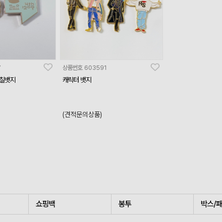
7
상품번호
603591
지칠뱃지
캐릭터 뱃지
(견적문의상품)
쇼핑백
봉투
박스/