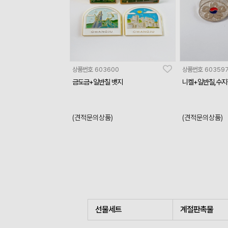
상품번호
603600
상품번호
60359
금도금+일반칠 뱃지
니켈+일반칠,수
(견적문의상품)
(견적문의상품)
선물세트
계절판촉물