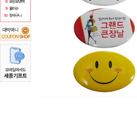
8
보온보냉백
9
물티슈
10
장바구니
대박머니
₩
COUPON
SHOP
모바일에서도
세종기프트