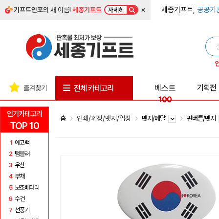
×
세종기프트,
공공기
기프트인포
의 새 이름!
세종기프트
자세히
베스트
기획전
전체 카테고리
즐겨찾기
100
인기카테고리
홈
인쇄/휘장/뱃지/업장
뱃지/메달
핀버튼/뱃지
TOP 10
1
에코백
2
텀블러
3
우산
4
부채
5
보조배터리
6
수건
7
선풍기