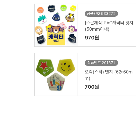
상품번호 533272
[주문제작]PVC캐릭터 뱃지
(50mm이내)
970원
상품번호 291871
오각(스타) 뱃지 (62*60m
m)
700원