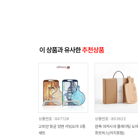
이 상품과 유사한
추천상품
상품번호 : 847128
상품번호 : 853622
고트만 항균 양면 서빙도마 3종
원목 아카시아 플레이팅 도마
세트
프트박스(띄지포함)