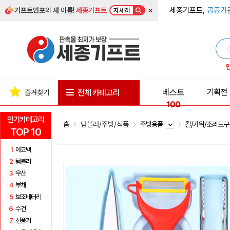
×
세종기프트,
공공기
기프트인포
의 새 이름!
세종기프트
자세히
베스트
기획전
전체 카테고리
즐겨찾기
100
인기카테고리
홈
텀블러/주방/식품
주방용품
칼/가위/조리도
TOP 10
1
에코백
2
텀블러
3
우산
4
부채
5
보조배터리
6
수건
7
선풍기