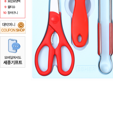
8
보온보냉백
9
물티슈
10
장바구니
대박머니
₩
COUPON
SHOP
모바일에서도
세종기프트