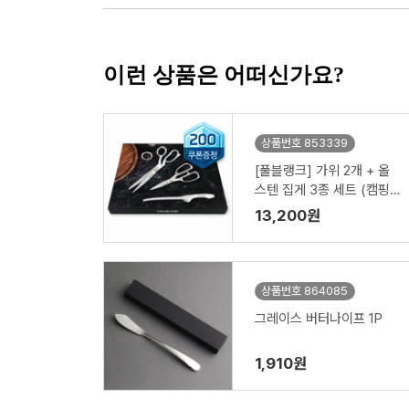
이런 상품은 어떠신가요?
상품번호 853339
[풀블랭크] 가위 2개 + 올
스텐 집게 3종 세트 (캠핑,
주방)
13,200원
상품번호 864085
그레이스 버터나이프 1P
1,910원