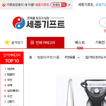
×
세종기프트,
공공기
기프트인포
의 새 이름!
세종기프트
자세히
베스트
기획전
전체 카테고리
즐겨찾기
100
인기카테고리
홈
텀블러/주방/식품
주방용품
칼/가위/조리도
TOP 10
1
에코백
2
텀블러
3
우산
4
부채
5
보조배터리
6
수건
7
선풍기