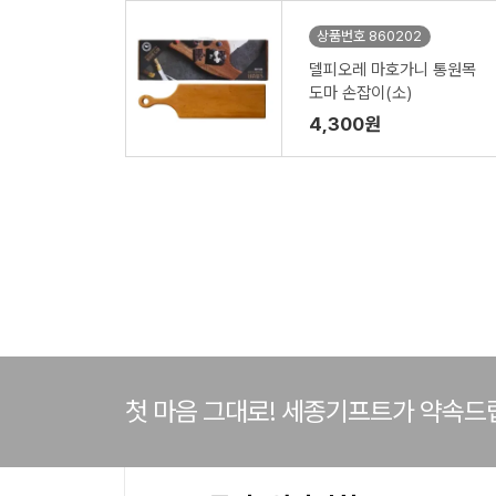
상품번호 860202
델피오레 마호가니 통원목
도마 손잡이(소)
4,300원
첫 마음 그대로! 세종기프트가 약속드