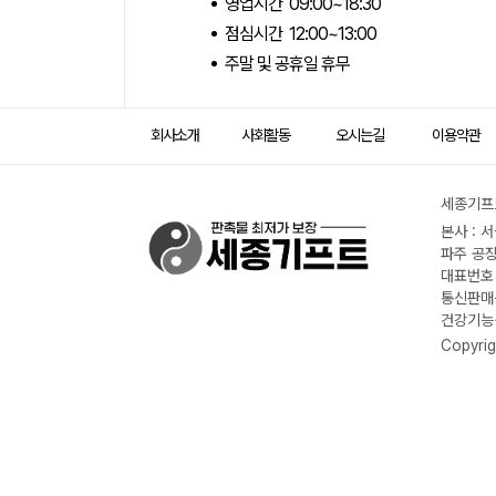
영업시간 09:00~18:30
점심시간 12:00~13:00
주말 및 공휴일 휴무
회사소개
사회활동
오시는길
이용약관
세종기프트
본사 : 
파주 공장
대표번호 :
통신판매신
건강기능식
Copyrig