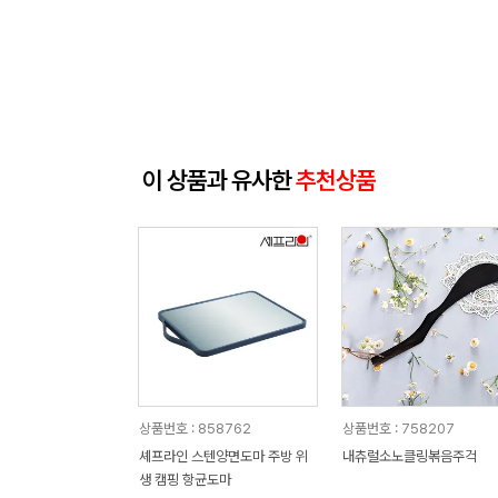
이 상품과 유사한
추천상품
상품번호 : 858762
상품번호 : 758207
셰프라인 스텐양면도마 주방 위
내츄럴소노클링볶음주걱
생 캠핑 항균도마