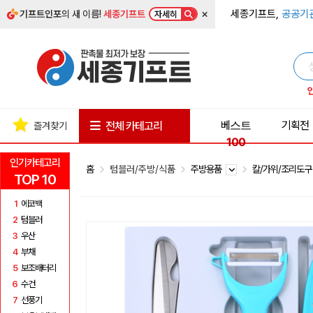
×
세종기프트,
공공기
기프트인포
의 새 이름!
세종기프트
자세히
베스트
기획전
전체 카테고리
즐겨찾기
100
인기카테고리
홈
텀블러/주방/식품
주방용품
칼/가위/조리도
TOP 10
1
에코백
2
텀블러
3
우산
4
부채
5
보조배터리
6
수건
7
선풍기