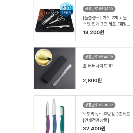
상품번호 853339
[풀블랭크] 가위 2개 + 올
스텐 집게 3종 세트 (캠핑,
주방)
13,200원
상품번호 864088
홀 버터나이프 1P
2,800원
상품번호 829082
빅토리녹스 주방칼 3종세트
[인쇄전용상품]
32,400원