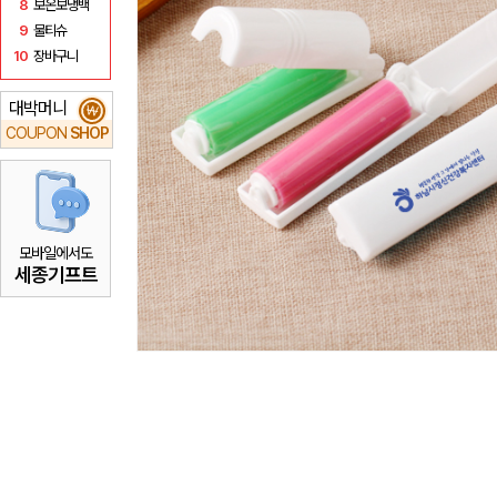
8
보온보냉백
9
물티슈
10
장바구니
대박머니
₩
COUPON
SHOP
모바일에서도
세종기프트