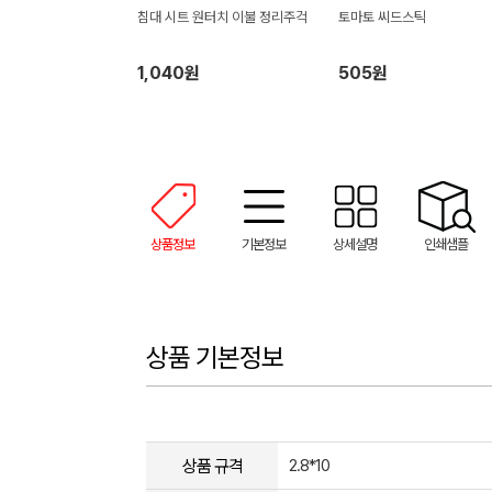
침대 시트 원터치 이불 정리주걱
토마토 씨드스틱
1,040원
505원
상품정보
기본정보
상세설명
인쇄샘플
상품 기본정보
상품 규격
2.8*10