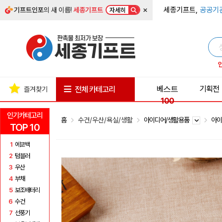
×
세종기프트,
공공기
기프트인포
의 새 이름!
세종기프트
자세히
베스트
기획전
전체 카테고리
즐겨찾기
100
인기카테고리
홈
수건/우산/욕실/생활
아이디어/생활용품
아
TOP 10
1
에코백
2
텀블러
3
우산
4
부채
5
보조배터리
6
수건
7
선풍기