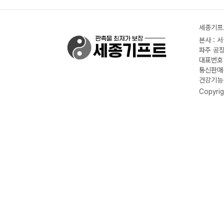
세종기프트
본사 : 
파주 공장
대표번호 :
통신판매신
건강기능식
Copyrig