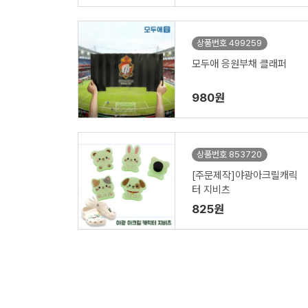
상품번호 499259
모두애 응원부채 클래퍼
980원
상품번호 853720
[주문제작]야광아크릴캐릭
터 지비츠
825원