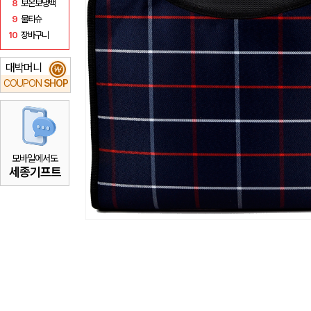
8
보온보냉백
9
물티슈
10
장바구니
대박머니
₩
COUPON
SHOP
모바일에서도
세종기프트