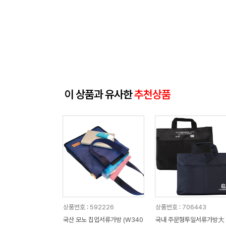
이 상품과 유사한
추천상품
상품번호 : 592226
상품번호 : 706443
국산 모노 집업서류가방 (W340
국내 주문형투일서류가방大