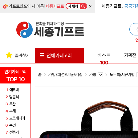
×
세종기프트,
공공기
기프트인포
의 새 이름!
세종기프트
자세히
베스트
기획전
전체 카테고리
즐겨찾기
100
인기카테고리
홈
가방/패션/미용/키링
가방
노트북/서류가방
TOP 10
1
에코백
2
텀블러
3
우산
4
부채
5
보조배터리
6
수건
7
선풍기