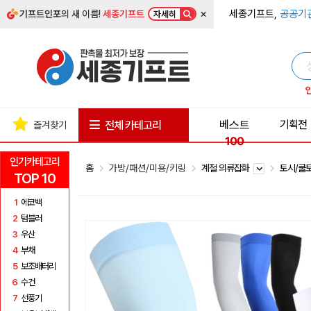
×
세종기프트,
공공기
기프트인포
의 새 이름!
세종기프트
자세히
베스트
기획전
전체 카테고리
즐겨찾기
100
인기카테고리
홈
가방/패션/미용/키링
계절 의류잡화
토시/쿨
TOP 10
1
에코백
2
텀블러
3
우산
4
부채
5
보조배터리
6
수건
7
선풍기