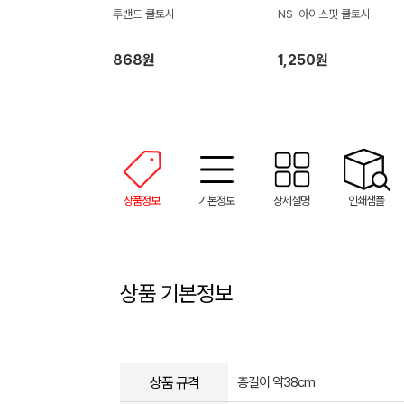
투밴드 쿨토시
NS-아이스핏 쿨토시
868원
1,250원
상품정보
기본정보
상세설명
인쇄샘플
상품 기본정보
상품 규격
총길이 약38cm