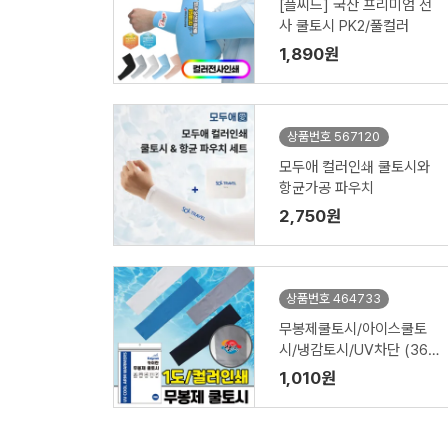
[플씨드] 국산 프리미엄 전
사 쿨토시 PK2/풀컬러
1,890원
상품번호 567120
모두애 컬러인쇄 쿨토시와
항균가공 파우치
2,750원
상품번호 464733
무봉제쿨토시/아이스쿨토
시/냉감토시/UV차단 (36x
8(9)cm)
1,010원