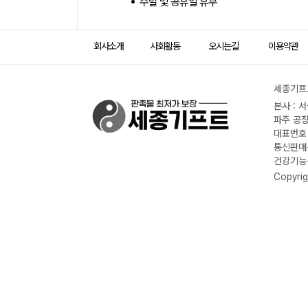
주말 및 공휴일 휴무
회사소개
사회활동
오시는길
이용약관
세종기프트
본사 : 
파주 공장
대표번호 :
통신판매신
건강기능식
Copyrig