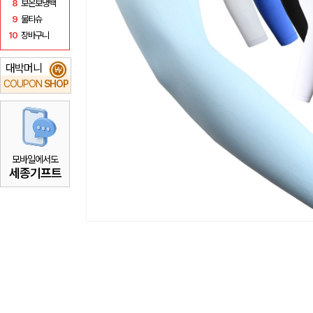
8
보온보냉백
9
물티슈
10
장바구니
대박머니
₩
COUPON
SHOP
모바일에서도
세종기프트