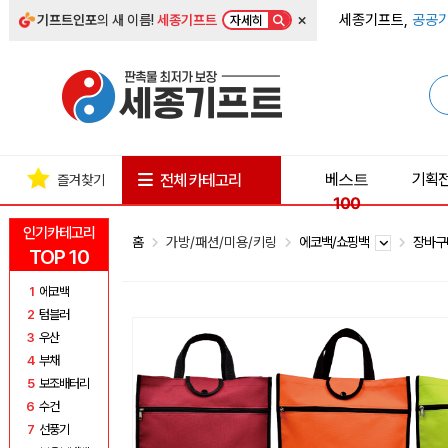
×
세종기프트,
공공기
기프트인포
의 새 이름!
세종기프트
자세히
베스트
기획
전체 카테고리
즐겨찾기
100
인기카테고리
홈
가방/패션/미용/키링
에코백/쇼핑백
장바구
TOP 10
1
에코백
2
텀블러
3
우산
4
부채
5
보조배터리
6
수건
7
선풍기