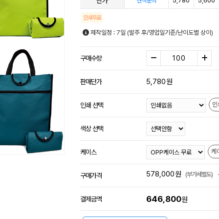
단가
5,780
5,600
견적문의
인쇄무료
제작일정 : 7일 (발주 후/영업일기준/난이도별 상이)
구매수량
5,780
원
판매단가
인
인쇄 선택
색상 선택
케
케이스
578,000
원
(부가세별도)
구매가격
646,800
결제금액
원