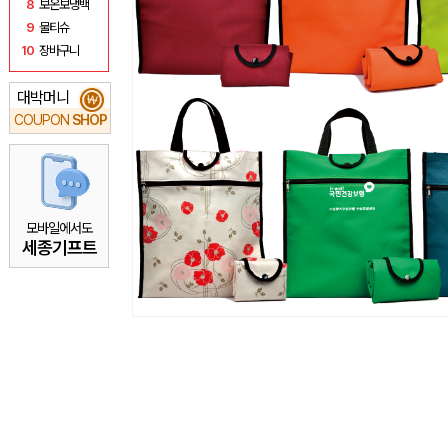
8
보온보냉백
9
물티슈
10
장바구니
대박머니
₩
COUPON
SHOP
모바일에서도
세종기프트