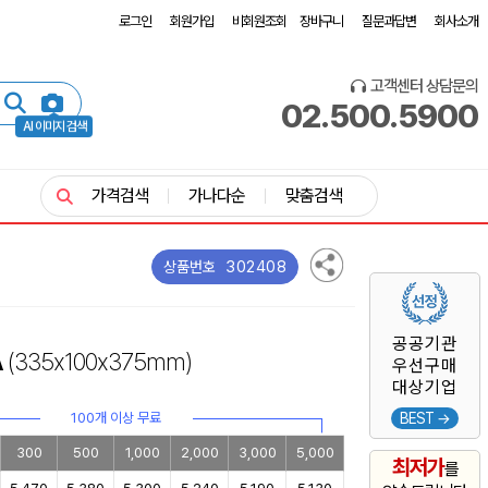
로그인
회원가입
비회원조회
장바구니
질문과답변
회사소개
고객센터 상담문의
02.500.5900
AI 이미지 검색
가격검색
가나다순
맞춤검색
302408
상품번호
공공기관
A
(335x100x375mm)
우선구매
대상기업
100개 이상 무료
BEST →
300
500
1,000
2,000
3,000
5,000
최저가
를