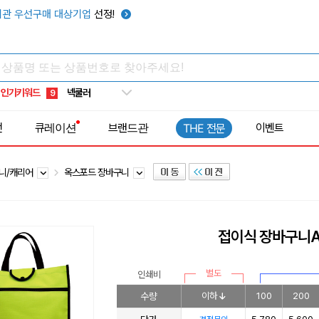
키캡
5
관 우선구매 대상기업
선정!
우산
6
텀블러
7
쿨토시
8
인기키워드
넥쿨러
9
타포린가방
10
전
큐레이션
브랜드관
이벤트
THE 전문
선풍기
1
니/캐리어
옥스포드 장바구니
접이식 장바구니
별도
인쇄비
수량
이하
100
200