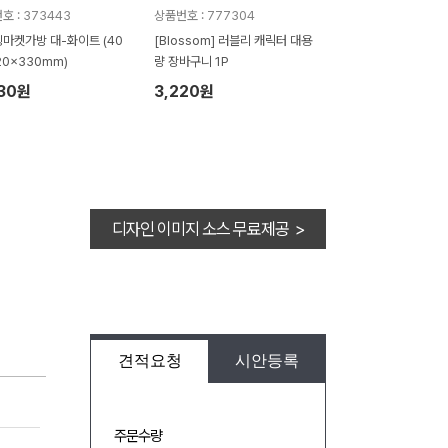
호 : 373443
상품번호 : 777304
마켓가방 대-화이트 (40
[Blossom] 러블리 캐릭터 대용
20x330mm)
량 장바구니 1P
230원
3,220원
디자인 이미지 소스 무료제공 >
견적요청
시안등록
주문수량