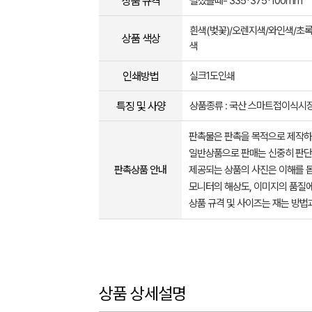
상품 규격
펼쳤을때- 335*375*100mm
흰색(벚꽃)/오렌지색/와인색/초
상품 색상
색
인쇄방법
실크1도인쇄
특징 및 사양
상품종류 : 국산 스마트접이식시
판촉물은 판촉을 목적으로 제작하
일반상품으로 판매는 신중히 판단
판촉상품 안내
제공되는 상품의 사진은 이해를 
모니터의 해상도, 이미지의 품질에
상품 규격 및 사이즈는 재는 방법
상품 상세설명