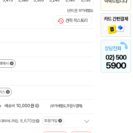
5,470
5,380
5,300
5,240
5,190
5,130
약속드립니다
단위: 원 부가세별도
카드 간편결제
견적 히스토리
상담전화
02) 500
5900
쇄예시
이스
원
+
배송비
10,000
(부가세별도,주문시결제)
8,670
회원가입
대박머니적립
원