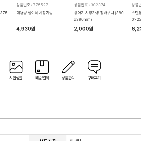
상품번호 : 775527
상품번호 : 302374
상품번
375
대용량 접이식 시장가방
강아지 시장가방 장바구니 (380
스탠딩
x390mm)
0x2
4,930원
2,000원
6,
시안샘플
배송/결제
상품문의
구매후기