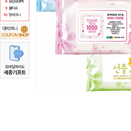
8
보온보냉백
9
물티슈
10
장바구니
대박머니
₩
COUPON
SHOP
모바일에서도
세종기프트