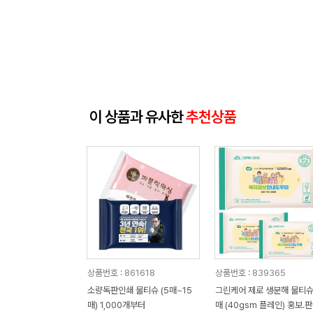
이 상품과 유사한
추천상품
상품번호 : 861618
상품번호 : 839365
소량독판인쇄 물티슈 (5매~15
그린케어 제로 생분해 물티슈
매) 1,000개부터
매 (40gsm 플레인) 홍보.