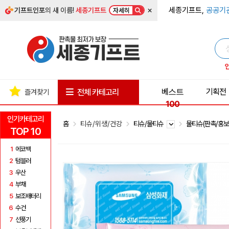
×
세종기프트,
공공기
기프트인포
의 새 이름!
세종기프트
자세히
베스트
기획전
전체 카테고리
즐겨찾기
100
인기카테고리
홈
티슈/위생/건강
티슈/물티슈
물티슈(판촉/홍보
TOP 10
1
에코백
2
텀블러
3
우산
4
부채
5
보조배터리
6
수건
7
선풍기