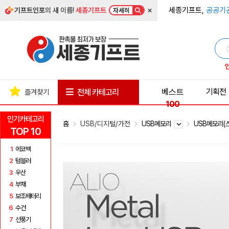
×
세종기프트,
공공기
기프트인포
의 새 이름!
세종기프트
자세히
베스트
기획전
전체 카테고리
즐겨찾기
100
인기카테고리
홈
USB/디지털/가전
USB메모리
USB메모리(
TOP 10
1
에코백
2
텀블러
3
우산
4
부채
5
보조배터리
6
수건
7
선풍기