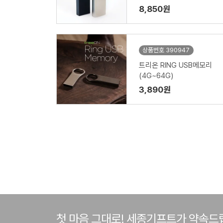
G)
8,850원
상품번호 390947
트리온 RING USB메모리
(4G~64G)
3,890원
첫 마음 그대로! 세종기프트가 약속드