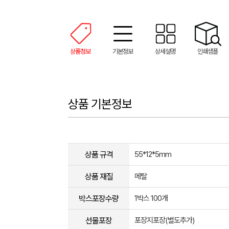
상품정보
기본정보
상세설명
인쇄샘플
상품 기본정보
상품 규격
55*12*5mm
상품 재질
메탈
박스포장수량
1박스 100개
선물포장
포장지포장(별도추가)