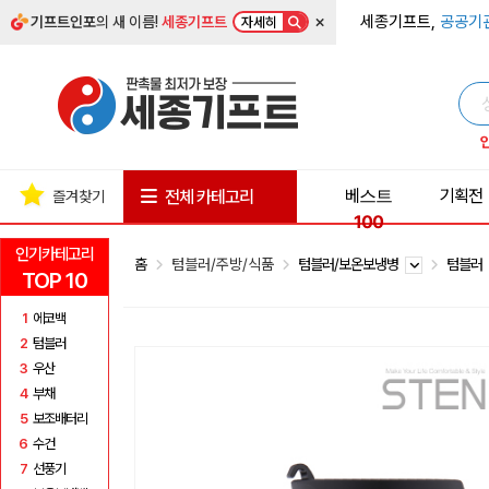
×
세종기프트,
공공기
기프트인포
의 새 이름!
세종기프트
자세히
베스트
기획전
전체 카테고리
즐겨찾기
100
인기카테고리
홈
텀블러/주방/식품
텀블러/보온보냉병
텀블러
TOP 10
1
에코백
2
텀블러
3
우산
4
부채
5
보조배터리
6
수건
7
선풍기