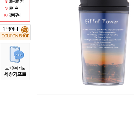
8
보온보냉백
9
물티슈
10
장바구니
대박머니
₩
COUPON
SHOP
모바일에서도
세종기프트