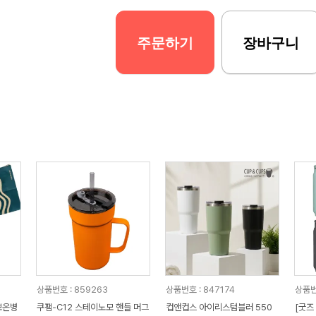
주문하기
장바구니
상품번호 : 859263
상품번호 : 847174
상품번
보온병
쿠팸-C12 스테이노모 핸들 머그
컵앤컵스 아이리스텀블러 550
[굿즈