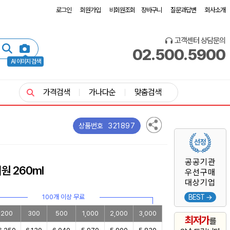
로그인
회원가입
비회원조회
장바구니
질문과답변
회사소개
고객센터 상담문의
02.500.5900
AI 이미지 검색
가격검색
가나다순
맞춤검색
321897
상품번호
공공기관
원 260ml
우선구매
대상기업
100개 이상 무료
BEST →
200
300
500
1,000
2,000
3,000
최저가
를