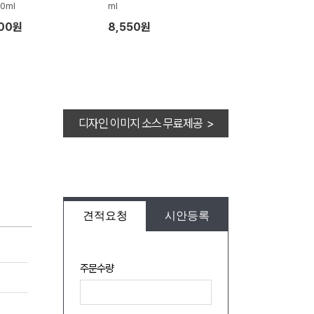
0ml
ml
400원
8,550원
디자인 이미지 소스 무료제공 >
견적요청
시안등록
주문수량