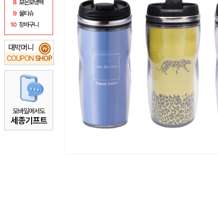
8
보온보냉백
9
물티슈
10
장바구니
대박머니
₩
COUPON
SHOP
모바일에서도
세종기프트