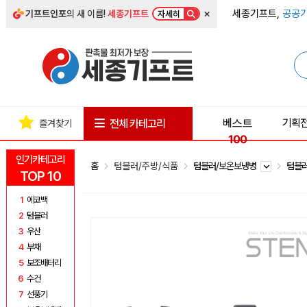
×
세종기프트,
공공기
기프트인포
의 새 이름!
세종기프트
자세히
베스트
기획
전체 카테고리
즐겨찾기
100
인기카테고리
홈
텀블러/주방/식품
텀블러/보온보냉병
텀블
TOP 10
1
에코백
2
텀블러
3
우산
4
부채
5
보조배터리
6
수건
7
선풍기