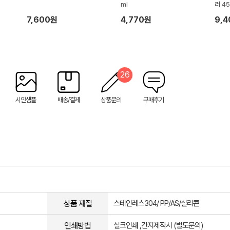
ml
러 45
7,600원
4,770원
9,
26
시안샘플
배송/결제
상품문의
구매후기
상품 재질
스테인레스304/ PP/AS/실리콘
인쇄방법
실크인쇄 ,간지제작시 (별도문의)