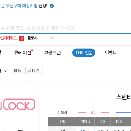
키캡
5
관 우선구매 대상기업
선정!
우산
6
텀블러
7
쿨토시
8
인기키워드
넥쿨러
9
타포린가방
10
전
큐레이션
브랜드관
이벤트
THE 전문
선풍기
1
러
스텐티
별도
인쇄비
수량
이하
50
100