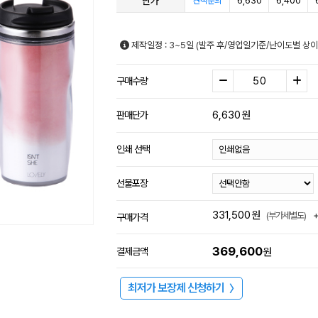
단가
6,630
6,400
견적문의
제작일정 : 3~5일 (발주 후/영업일기준/난이도별 상이
구매수량
6,630
원
판매단가
인쇄 선택
선물포장
331,500
원
(부가세별도)
구매가격
369,600
결제금액
원
최저가 보장제 신청하기
〉