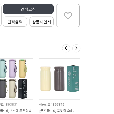
견적요청
견적출력
상품제안서
호 : 863831
상품번호 : 863819
 골드넬] 스트랩 투톤 텀블
[굿즈 골드넬] 포켓 텀블러 200