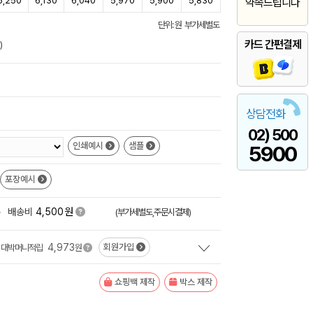
6,250
6,130
6,040
5,970
5,900
5,830
약속드립니다
단위: 원 부가세별도
카드 간편결제
)
상담전화
02) 500
인쇄예시
샘플
5900
포장예시
원
+
배송비
4,500
(부가세별도,주문시결제)
4,973
회원가입
대박머니적립
원
쇼핑백 제작
박스 제작