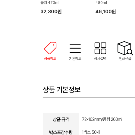
블러 473ml
480ml
32,300원
46,100원
상품정보
기본정보
상세설명
인쇄샘플
상품 기본정보
상품 규격
72-162mm/용량 260ml
박스포장수량
1박스 50개