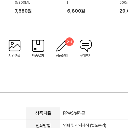
0/300ML
l
500
7,580원
6,800원
29
26
시안샘플
배송/결제
상품문의
구매후기
상품 재질
PP/AS/실리콘
인쇄방법
인쇄 및 간지제작 (별도문의)