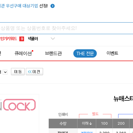
키캡
5
관 우선구매 대상기업
선정!
우산
6
텀블러
7
쿨토시
8
인기키워드
넥쿨러
9
타포린가방
10
전
큐레이션
브랜드관
이벤트
THE 전문
선풍기
1
러
뉴매스
별도
인쇄비
수량
이하
100
200