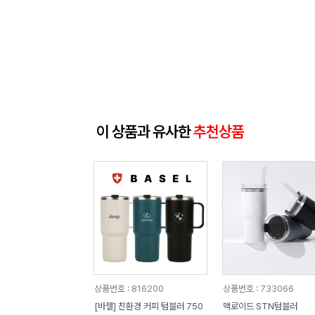
이 상품과 유사한
추천상품
상품번호 : 816200
상품번호 : 733066
[바젤] 친환경 커피 텀블러 750
맥로이드 STN텀블러