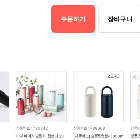
주문하기
장바구니
상품번호 : 726342
상품번호 : 788668
상품번
마시 베이직 슬림 티 텀블러 20
[제로마크] 슬로링텀블러 350m
정품 