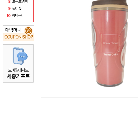
8
보온보냉백
9
물티슈
10
장바구니
대박머니
₩
COUPON
SHOP
모바일에서도
세종기프트