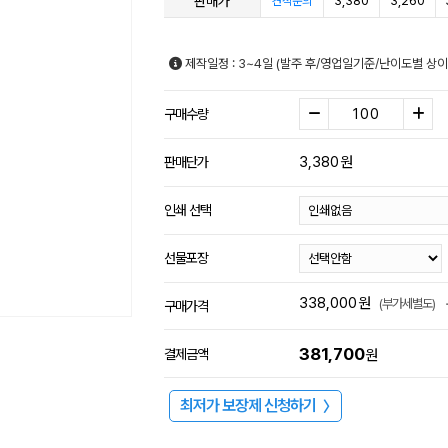
판매가
3,380
3,260
견적문의
제작일정 : 3~4일 (발주 후/영업일기준/난이도별 상이
구매수량
3,380
원
판매단가
인쇄 선택
선물포장
338,000
원
(부가세별도)
구매가격
381,700
결제금액
원
최저가 보장제 신청하기
〉