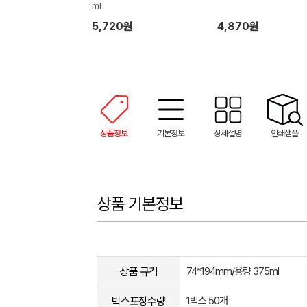
ml
5,720원
4,870원
상품정보
기본정보
상세설명
인쇄샘플
상품 기본정보
상품 규격
74*194mm/용량 375ml
박스포장수량
1박스 50개