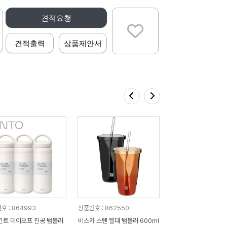
견적요청
견적출력
상품제안서
호 : 864993
상품번호 : 862550
킨토 데이오프 진공 텀블러
비스카 스텐 빨대 텀블러 600ml