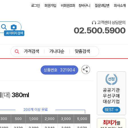
로그인
회원가입
비회원조회
장바구니
질문과답변
회사소개
고객센터 상담문의
02.500.5900
AI 이미지 검색
가격검색
가나다순
맞춤검색
321904
상품번호
공공기관
티
(대)
380ml
우선구매
대상기업
200개 이상 무료
BEST →
300
500
1,000
2,000
3,000
5,000
최저가
를