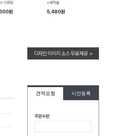
ml 기프팅
+세척솔
,600원
5,480원
디자인 이미지 소스 무료제공 >
견적요청
시안등록
주문수량