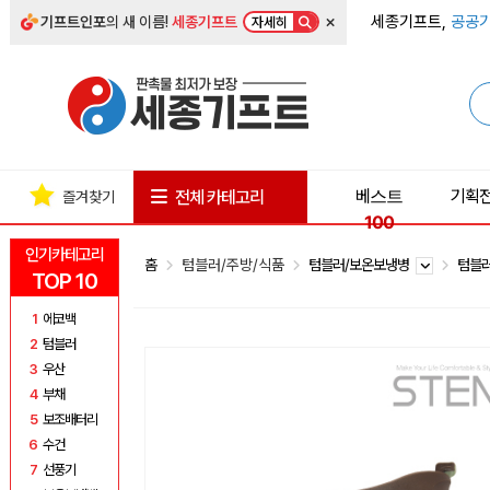
×
세종기프트,
공공기
기프트인포
의 새 이름!
세종기프트
자세히
베스트
기획
전체 카테고리
즐겨찾기
100
인기카테고리
홈
텀블러/주방/식품
텀블러/보온보냉병
텀블
TOP 10
1
에코백
2
텀블러
3
우산
4
부채
5
보조배터리
6
수건
7
선풍기