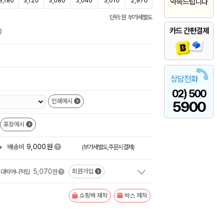
3,180
3,120
3,080
3,040
3,010
2,970
약속드립니다
단위: 원 부가세별도
카드 간편결제
)
상담전화
02) 500
인쇄예시
5900
포장예시
원
+
배송비
9,000
(부가세별도,주문시결제)
5,070
회원가입
대박머니적립
원
쇼핑백 제작
박스 제작