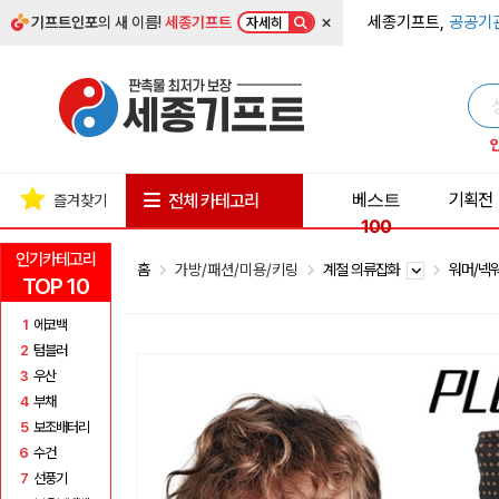
×
세종기프트,
공공기
기프트인포
의 새 이름!
세종기프트
자세히
베스트
기획전
전체 카테고리
즐겨찾기
100
인기카테고리
홈
가방/패션/미용/키링
계절 의류잡화
워머/넥
TOP 10
1
에코백
2
텀블러
3
우산
4
부채
5
보조배터리
6
수건
7
선풍기