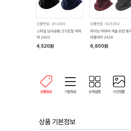
상품번호 : 813469
상품번호 : 825354
스타일 남녀공용 크기조절 넥워
하이딩 넥워머 겨울 방한 동계
머 Z403
라클라바 Z426
4,520원
6,800원
상품정보
기본정보
상세설명
시안샘플
상품 기본정보