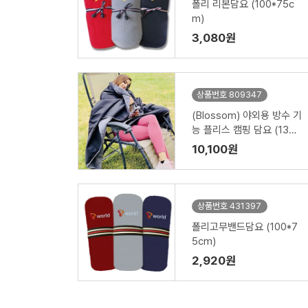
폴리 리본담요 (100*75c
m)
3,080원
상품번호 809347
(Blossom) 야외용 방수 기
능 플리스 캠핑 담요 (130x
170cm/150x200cm) 1P
10,100원
상품번호 431397
폴리고무밴드담요 (100*7
5cm)
2,920원