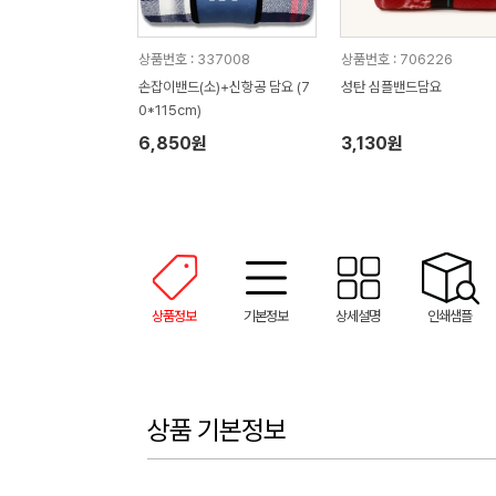
상품번호 : 337008
상품번호 : 706226
손잡이밴드(소)+신항공 담요 (7
성탄 심플밴드담요
0*115cm)
6,850원
3,130원
상품정보
기본정보
상세설명
인쇄샘플
상품 기본정보