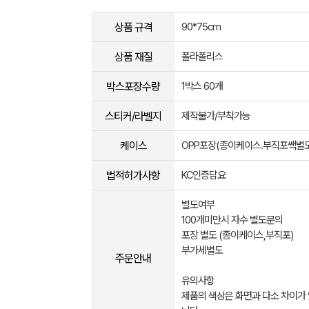
상품 규격
90*75cm
상품 재질
폴라폴리스
박스포장수량
1박스 60개
스티커/라벨지
제작불가/부착가능
케이스
OPP포장(종이케이스.부직포쌕별도
법적허가사항
KC인증담요
별도여부
100개미만시 자수 별도문의
포장 별도 (종이케이스,부직포)
부가세별도
주문안내
유의사항
제품의 색상은 화면과 다소 차이가 