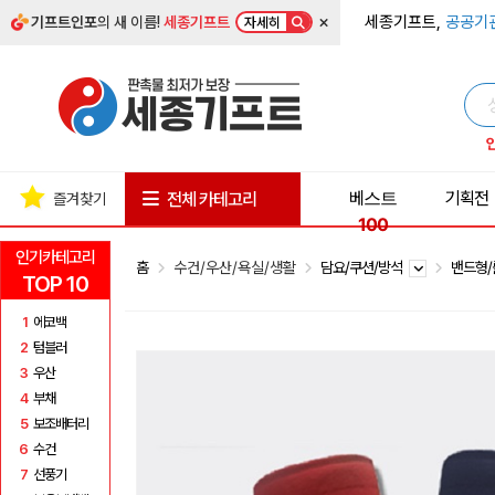
×
세종기프트,
공공기
기프트인포
의 새 이름!
세종기프트
자세히
베스트
기획전
전체 카테고리
즐겨찾기
100
인기카테고리
홈
수건/우산/욕실/생활
담요/쿠션/방석
밴드형/
TOP 10
1
에코백
2
텀블러
3
우산
4
부채
5
보조배터리
6
수건
7
선풍기