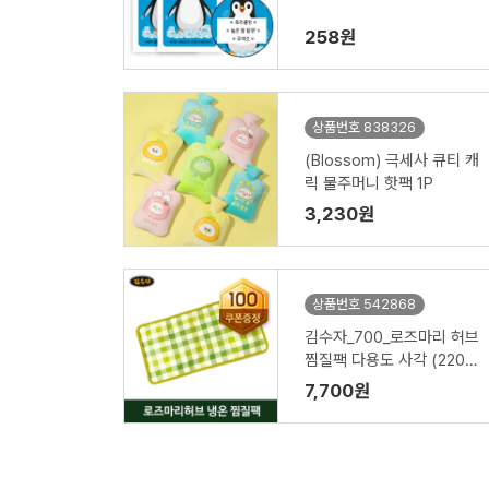
258원
상품번호 838326
(Blossom) 극세사 큐티 캐
릭 물주머니 핫팩 1P
3,230원
상품번호 542868
김수자_700_로즈마리 허브
찜질팩 다용도 사각 (220X
420mm)
7,700원