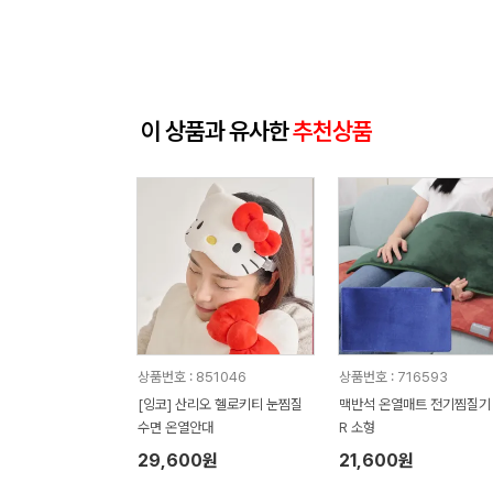
이 상품과 유사한
추천상품
상품번호 : 851046
상품번호 : 716593
[잉코] 산리오 헬로키티 눈찜질
맥반석 온열매트 전기찜질기 
수면 온열안대
R 소형
29,600원
21,600원