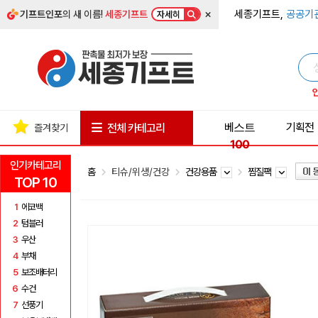
×
세종기프트,
공공기
기프트인포
의 새 이름!
세종기프트
자세히
베스트
기획전
전체 카테고리
즐겨찾기
100
인기카테고리
홈
티슈/위생/건강
건강용품
찜질팩
TOP 10
1
에코백
2
텀블러
3
우산
4
부채
5
보조배터리
6
수건
7
선풍기