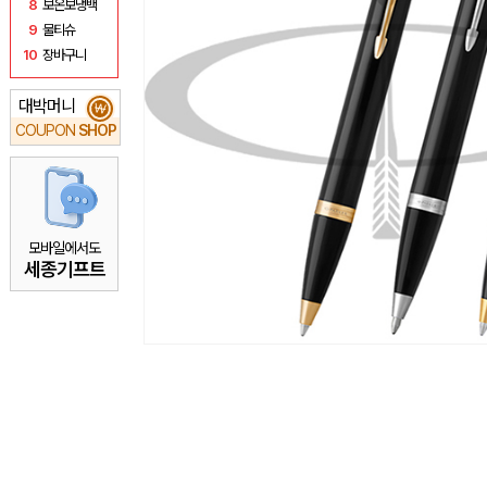
8
보온보냉백
9
물티슈
10
장바구니
대박머니
₩
COUPON
SHOP
모바일에서도
세종기프트