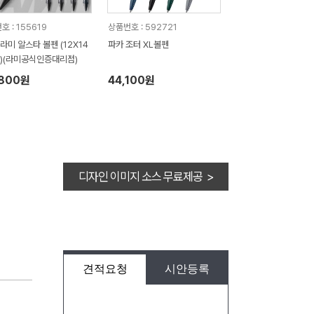
 : 155619
상품번호 : 592721
)라미 알스타 볼펜 (12X14
파카 조터 XL볼펜
)(라미공식인증대리점)
,800원
44,100원
디자인 이미지 소스 무료제공 >
견적요청
시안등록