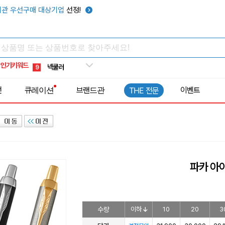
키캡
5
관 우선구매 대상기업
선정!
우산
6
텀블러
7
쿨토시
8
인기키워드
넥쿨러
9
타포린가방
10
전
큐레이션
브랜드관
이벤트
THE 전문
선풍기
1
파카 아
수량
이하
10
20
3