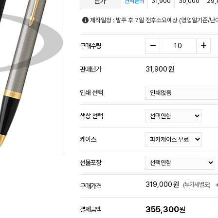
단가
31,900
30,000
29,
견적문의
제작일정 : 발주 후 7일 전후소요예상 (영업일기준/난
구매수량
31,900
원
판매단가
인쇄 선택
색상 선택
케이스
선물포장
319,000
원
(부가세별도)
구매가격
355,300
결제금액
원