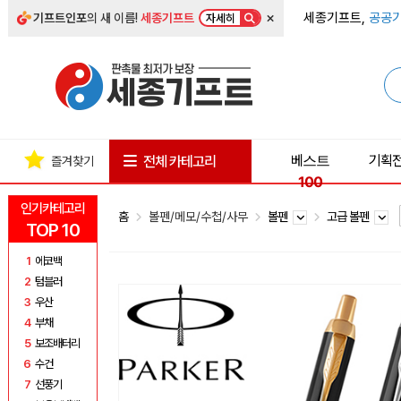
×
세종기프트,
공공기
기프트인포
의 새 이름!
세종기프트
자세히
베스트
기획
전체 카테고리
즐겨찾기
100
인기카테고리
홈
볼펜/메모/수첩/사무
볼펜
고급 볼펜
TOP 10
1
에코백
2
텀블러
3
우산
4
부채
5
보조배터리
6
수건
7
선풍기