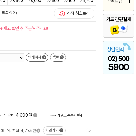
100
28,500
28,000
27,500
27,100
26,700
약속드립니다
이도별 상이)
견적 히스토리
카드 간편결제
※ 재고 확인 후 주문해 주세요!
상담전화
02) 500
인쇄예시
샘플
5900
원
+
배송비
4,000
(부가세별도,주문시결제)
4,785
회원가입
대박머니적립
원