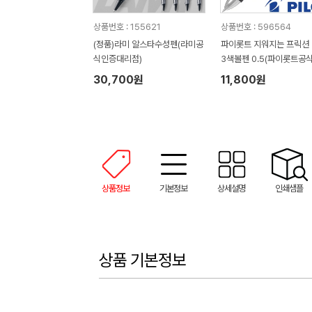
상품번호 : 155621
상품번호 : 596564
(정품)라미 알스타수성펜(라미공
파이롯트 지워지는 프릭션
식인증대리점)
3색볼펜 0.5(파이롯트공
대리점)
30,700원
11,800원
상품정보
기본정보
상세설명
인쇄샘플
상품 기본정보