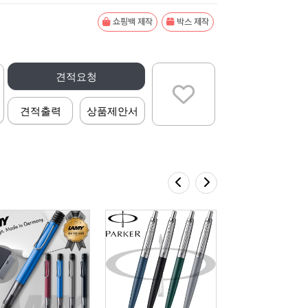
쇼핑백 제작
박스 제작
견적요청
견적출력
상품제안서