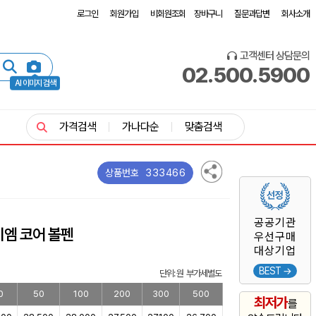
로그인
회원가입
비회원조회
장바구니
질문과답변
회사소개
고객센터 상담문의
02.500.5900
AI 이미지 검색
가격검색
가나다순
맞춤검색
333466
상품번호
공공기관
이엠 코어 볼펜
우선구매
대상기업
BEST →
단위: 원 부가세별도
0
50
100
200
300
500
최저가
를