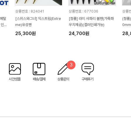
상품번호 : 824041
상품번호 : 677036
상품번호
 메탈
[스위스와그너] 익스트림(Extre
[정품] 라미 사파리 볼펜(가죽파
(정품
식인증
me)유성펜
우치제공)(컬러인쇄가능)
0mm
25,300원
24,700원
28
3
시안샘플
배송/결제
상품문의
구매후기