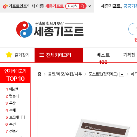
×
세종기프트,
공공기
기프트인포
의 새 이름!
세종기프트
자세히
베스트
기획전
전체 카테고리
즐겨찾기
100
인기카테고리
홈
볼펜/메모/수첩/사무
포스트잇(점착메모)
하
TOP 10
1
에코백
2
텀블러
3
우산
4
부채
5
보조배터리
6
수건
7
선풍기