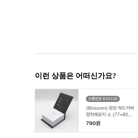
이런 상품은 어떠신가요?
상품번호 839338
(Blossom) 양장 하드커버
점착메모지 소 (77×80m
m) 1P
790원