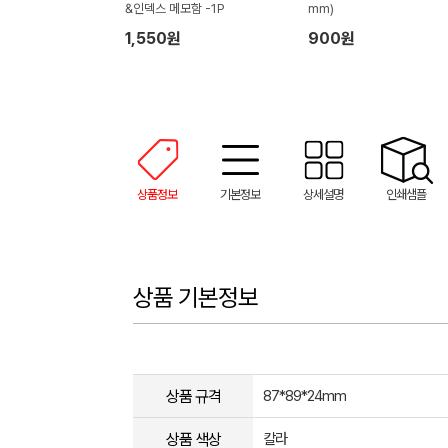
&인덱스 메모함 -1P
mm)
1,550원
900원
상품정보
기본정보
상세설명
인쇄샘플
상품 기본정보
상품 규격
87*89*24mm
상품 색상
칼라