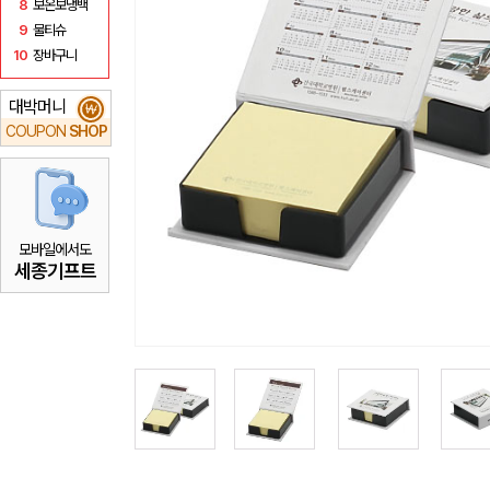
8
보온보냉백
9
물티슈
10
장바구니
대박머니
₩
COUPON
SHOP
모바일에서도
세종기프트