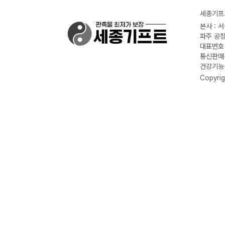
세종기프트
본사 : 
파주 공장
대표번호 :
통신판매신
건강기능식
Copyrig