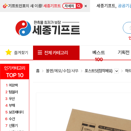
×
세종기프트,
공공기
기프트인포
의 새 이름!
세종기프트
자세히
베스트
기획전
전체 카테고리
즐겨찾기
100
인기카테고리
홈
볼펜/메모/수첩/사무
포스트잇(점착메모)
하
TOP 10
1
에코백
2
텀블러
3
우산
4
부채
5
보조배터리
6
수건
7
선풍기