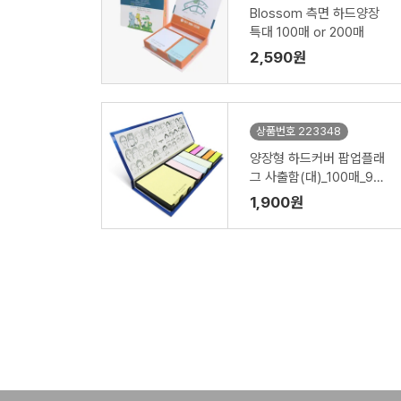
Blossom 측면 하드양장
특대 100매 or 200매
2,590원
상품번호 223348
양장형 하드커버 팝업플래
그 사출함(대)_100매_9쪽_
메가스터디학원
1,900원