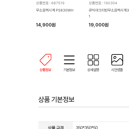
상품번호 : 687519
상품번호 : 190304
무소음벽시계 PS830WH
큐빅아크리탄무소음벽시계3
1
14,900원
19,000원
상품정보
기본정보
상세설명
시안샘플
상품 기본정보
상품 규격
350*350*50