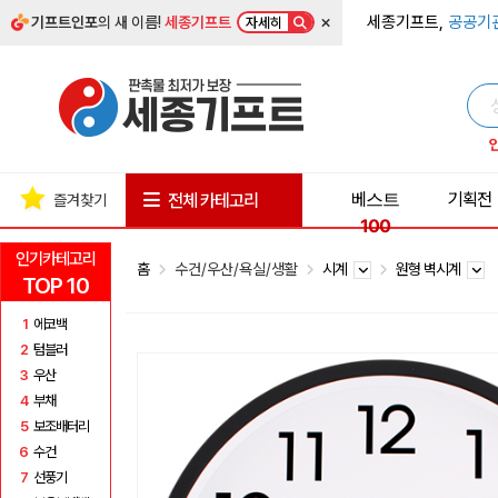
×
세종기프트,
공공기
기프트인포
의 새 이름!
세종기프트
자세히
베스트
기획전
전체 카테고리
즐겨찾기
100
인기카테고리
홈
수건/우산/욕실/생활
시계
원형 벽시계
TOP 10
1
에코백
2
텀블러
3
우산
4
부채
5
보조배터리
6
수건
7
선풍기