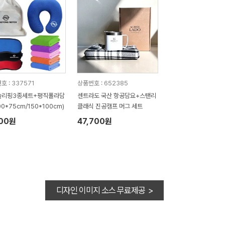
호 : 337571
상품번호 : 652385
슬리핑3종세트+평직폴라담
센트라도 국산 항공담요+스탠리
00*75cm/150*100cm)
클래식 진공캠프 머그 세트
500원
47,700원
디자인 이미지 소스 무료제공 >