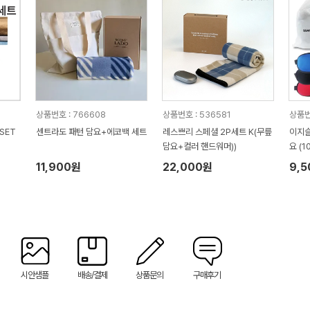
상품번호 : 766608
상품번호 : 536581
상품번
SET
센트라도 패턴 담요+에코백 세트
레스쁘리 스페셜 2P세트 K(무릎
이지
담요+컬러 핸드워머))
요 (1
11,900원
22,000원
9,
시안샘플
배송/결제
상품문의
구매후기