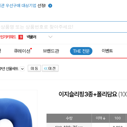
키캡
5
관 우선구매 대상기업
선정!
우산
6
텀블러
7
쿨토시
8
인기키워드
넥쿨러
9
타포린가방
10
전
큐레이션
브랜드관
이벤트
THE 전문
선풍기
1
쿠션 선물세트
이지슬리핑3종+폴리담요
(1
수량
이하
100