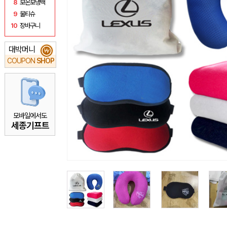
8
보온보냉백
9
물티슈
10
장바구니
대박머니
₩
COUPON
SHOP
모바일에서도
세종기프트