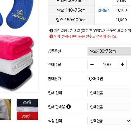
담요-100*75cm
9,850
담요-140*75cm
11,200
견적문의
담요-150*100cm
11,900
제작일정 : 7~8일 (발주 후/영업일기준/난이도별 상이
인쇄 선택시 판비용을 필수로 선택해 주세요.
상품옵션
구매수량
9,850
원
판매단가
인쇄 선택
인쇄 판비용
색상 선택