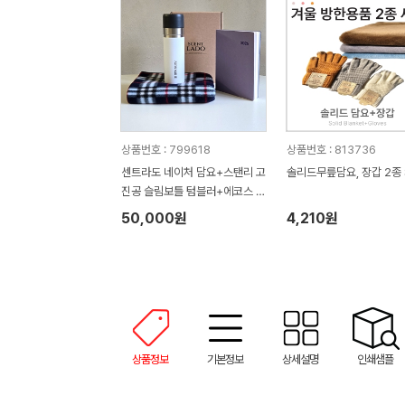
상품번호 : 799618
상품번호 : 813736
센트라도 네이처 담요+스탠리 고
솔리드무릎담요, 장갑 2종 
진공 슬림보틀 텀블러+에코스 다
이어리 세트
50,000원
4,210원
상품정보
기본정보
상세설명
인쇄샘플