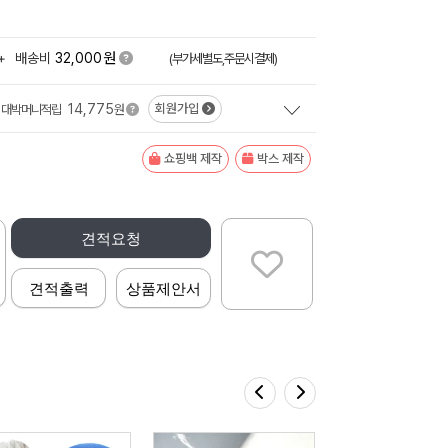
원
+
배송비
32,000
(부가세별도,주문시결제)
14,775
회원가입
대박머니적립
원
쇼핑백 제작
박스 제작
견적요청
견적출력
상품제안서