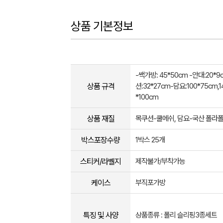
상품 기본정보
-쌕가방: 45*50cm -안대:20
상품 규격
션:32*27cm-담요:100*75cm,1
*100cm
상품 재질
목쿠션-쿨메쉬, 담요-국산 폴라폴
박스포장수량
1박스 25개
스티커/라벨지
제작불가/부착가능
케이스
부직포가방
특징 및 사양
상품종류 : 폴리 슬리핑3종세트