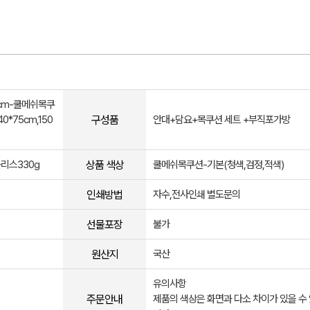
*9cm-쿨메쉬목쿠
구성품
40*75cm,150
안대+담요+목쿠션 세트 +부직포가방
상품 색상
리스330g
쿨메쉬목쿠션-기본(청색,검정,적색)
인쇄방법
자수,전사인쇄 별도문의
선물포장
불가
원산지
국산
유의사항
주문안내
제품의 색상은 화면과 다소 차이가 있을 수