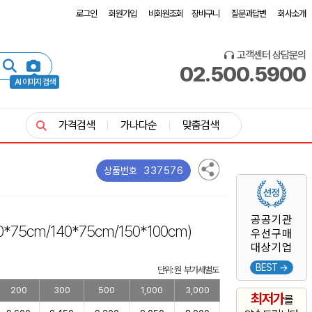
로그인
회원가입
비회원조회
장바구니
질문과답변
회사소개
고객센터 상담문의
02.500.5900
AI 이미지 검색
가격검색
가나다순
맞춤검색
337576
상품번호
공공기관
00*75cm/140*75cm/150*100cm)
우선구매
대상기업
BEST →
단위: 원 부가세별도
200
300
500
1,000
3,000
최저가
를