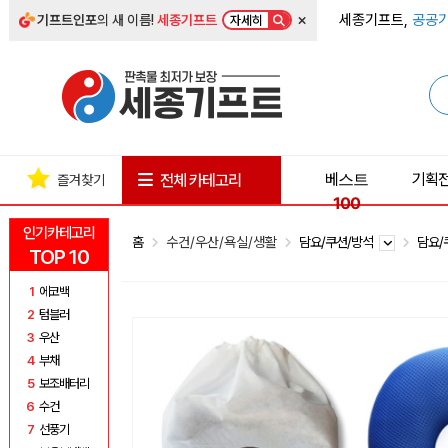
×
세종기프트,
공공기
기프트인포
의 새 이름!
세종기프트
자세히
베스트
기획
전체 카테고리
즐겨찾기
100
인기카테고리
홈
수건/우산/욕실/생활
담요/쿠션/방석
담요/
TOP 10
1
에코백
2
텀블러
3
우산
4
부채
5
보조배터리
6
수건
7
선풍기