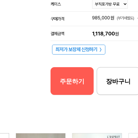
케이스
985,000
원
(부가세별도)
구매가격
1,118,700
결제금액
원
최저가 보장제 신청하기
〉
주문하기
장바구니