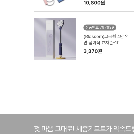
드1P,투포켓 에코백 세트
10,800원
상품번호 797639
(Blossom)고급형 4단 양
면 접이식 효자손-1P
3,370원
첫 마음 그대로! 세종기프트가 약속드