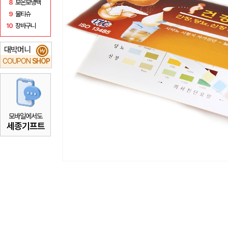
8
보온보냉백
9
물티슈
10
장바구니
대박머니
₩
COUPON
SHOP
모바일에서도
세종기프트