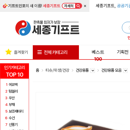
×
세종기프트,
공공기
기프트인포
의 새 이름!
세종기프트
자세히
베스트
기획전
전체 카테고리
즐겨찾기
100
인기카테고리
홈
티슈/위생/건강
건강용품
건강용품 모음
TOP 10
1
에코백
2
텀블러
3
우산
4
부채
5
보조배터리
6
수건
7
선풍기