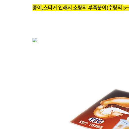
종이
스티커 인쇄시 소량의 부족분이
수량의
,
(
5