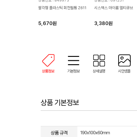
상품번호 : 849973
상품번호 : 691251
팔각형 플라스틱 회전필통 Z611
시스맥스 마이룸 멀티큐브
5,670원
3,380원
상품정보
기본정보
상세설명
시안샘플
상품 기본정보
상품 규격
190x100x60mm