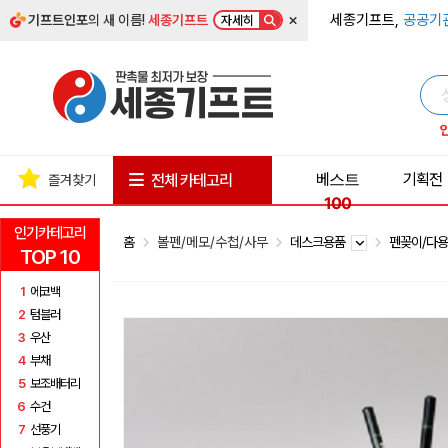
×
세종기프트,
공공기
기프트인포
의 새 이름!
세종기프트
자세히
베스트
기획전
전체 카테고리
즐겨찾기
100
인기카테고리
홈
볼펜/메모/수첩/사무
데스크용품
펜꽂이/다
TOP 10
1
에코백
2
텀블러
3
우산
4
부채
5
보조배터리
6
수건
7
선풍기