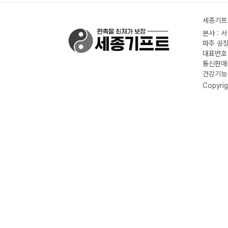
세종기프트
본사 : 
파주 공장
대표번호 :
통신판매신
건강기능식
Copyrig