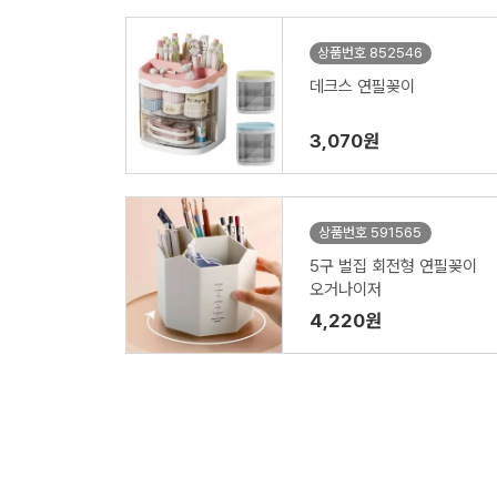
상품번호 852546
데크스 연필꽂이
3,070원
상품번호 591565
5구 벌집 회전형 연필꽂이
오거나이저
4,220원